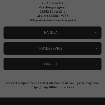
C/O Lowwi AB
Morabergsvägen 8
15242 Södertälje
Org. nr: 556881-9238
OBS!
Ingen butik, du kan inte handla här på plats
HANDLA
Outlet
Nyheter
KUNDSERVICE
Varumärken
Kundservice
Specialkategorier
90 dagars öppet köp
ÖVRIGT
Köpevillkor
Om oss
Retur
Om cookies
Via vårt hjälpcenter så hittar du svar på de vanligaste frågorna:
Integritetspolicy
https://help.tillbehor.tele2.se