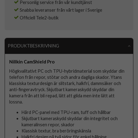
Personlig service från vår kundtjänst
Snabba leveranser från vårt lager i Sverige
Officiell Tele2-butik
PRODUKTBESKRIVNING
Nillkin CamShield Pro
Högkvalitativt PC och TPU-hybridmaterial som skyddar din
telefon från repor, stötar och andra dagliga skador. Ytans
klassiska texturdesign är slitstark, halkfri, dammsäker och
anti-fingeravtryck. Skjutbart kameraskydd skyddar din
kamera från att bli repad, lätt att glida men inte lätt att
lossna.
Hård PC-panel med TPU-ram, tuff och hållbar
Skjutbart kameraskydd skyddar din integritet och
kameralinsen repor, skador
Klassisk textur, bra beröringskänsla
Halkfri design på två sidor för enkel hållning