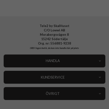
Tele2 by SkalHuset
C/O Lowwi AB
Morabergsvägen 8
15242 Södertälje
Org. nr: 556881-9238
OBS!
Ingen butik, du kan inte handla här på plats
HANDLA
Outlet
Nyheter
KUNDSERVICE
Varumärken
Kundservice
Specialkategorier
90 dagars öppet köp
ÖVRIGT
Köpevillkor
Om oss
Retur
Om cookies