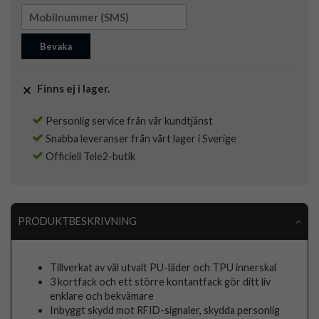
Bevaka
Finns ej i lager.
Personlig service från vår kundtjänst
Snabba leveranser från vårt lager i Sverige
Officiell Tele2-butik
PRODUKTBESKRIVNING
Tillverkat av väl utvalt PU-läder och TPU innerskal
3 kortfack och ett större kontantfack gör ditt liv
enklare och bekvämare
Inbyggt skydd mot RFID-signaler, skydda personlig