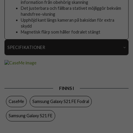
information från obehörig skanning
Det justerbara och fällbara stativet möjliggör bekväm
handsfree-visning
Upphöjd kant längs kameran på baksidan för extra
skydd
Magnetisk flärp som håller fodralet stängt
SPECIFIKATIONER
Artikelnummer
87795
Passar till
Samsung Galaxy S21 FE
Produkttyp
Fodral
FINNS I
Egenskaper
Kortfack, Stativfunktion
CaseMe
Samsung Galaxy S21 FE Fodral
Färg
Brun
Material
Konstläder, Mjukplast (TPU)
Samsung Galaxy S21 FE
Varumärke
CaseMe