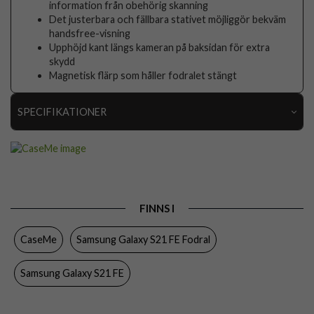
information från obehörig skanning
Det justerbara och fällbara stativet möjliggör bekväm
handsfree-visning
Upphöjd kant längs kameran på baksidan för extra
skydd
Magnetisk flärp som håller fodralet stängt
SPECIFIKATIONER
Artikelnummer
87794
Passar till
Samsung Galaxy S21 FE
Produkttyp
Fodral
FINNS I
Egenskaper
Kortfack, Stativfunktion
CaseMe
Samsung Galaxy S21 FE Fodral
Färg
Blå
Material
Konstläder, Mjukplast (TPU)
Samsung Galaxy S21 FE
Varumärke
CaseMe