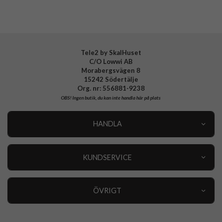
Tele2 by SkalHuset
C/O Lowwi AB
Morabergsvägen 8
15242 Södertälje
Org. nr: 556881-9238
OBS!
Ingen butik, du kan inte handla här på plats
HANDLA
Outlet
Nyheter
KUNDSERVICE
Varumärken
Kundservice
Specialkategorier
90 dagars öppet köp
ÖVRIGT
Köpevillkor
Om oss
Retur
Om cookies