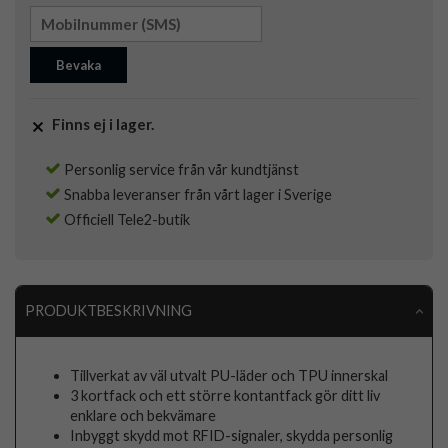
Bevaka
Finns ej i lager.
Personlig service från vår kundtjänst
Snabba leveranser från vårt lager i Sverige
Officiell Tele2-butik
PRODUKTBESKRIVNING
Tillverkat av väl utvalt PU-läder och TPU innerskal
3 kortfack och ett större kontantfack gör ditt liv
enklare och bekvämare
Inbyggt skydd mot RFID-signaler, skydda personlig