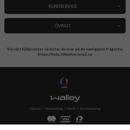
Nyheter
KUNDSERVICE
Varumärken
Kundservice
Specialkategorier
90 dagars öppet köp
ÖVRIGT
Köpevillkor
Om oss
Retur
Om cookies
Via vårt hjälpcenter så hittar du svar på de vanligaste frågorna:
Integritetspolicy
https://help.tillbehor.tele2.se