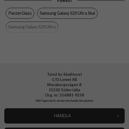
FINNS I
Egenskaper
Trådlös laddning-kompatibel
PanzerGlass
Samsung Galaxy S20 Ultra Skal
Färg
Genomskinlig
Material
Härdat glas, Mjukplast (TPU)
Samsung Galaxy S20 Ultra
Varumärke
PanzerGlass
Tillverkarens art nr
0237
EAN
5711724002373
Tele2 by SkalHuset
C/O Lowwi AB
Morabergsvägen 8
15242 Södertälje
Org. nr: 556881-9238
OBS!
Ingen butik, du kan inte handla här på plats
HANDLA
Outlet