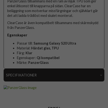
PanzerGlass tillsammans med en ram av mjuk TPU som ger
enkel åtkomst till knapparna på sidan. ClearCase har en
beläggning som motverkar missfärgningar och självklart går
det att ladda trådlöst med skalet monterat.
ClearCase är även kompatibelt tillsammans med skärmskydd
från PanzerGlass.
Egenskaper
Passar till:
Samsung Galaxy S20 Ultra
Material:
Härdat glas, TPU
Färg:
Klar
Egenskaper:
Qi kompatibel
Märke:
PanzerGlass
SPECIFIKATIONER
Artikelnummer
50669
Passar till
Samsung Galaxy S20 Ultra
Produkttyp
Skal