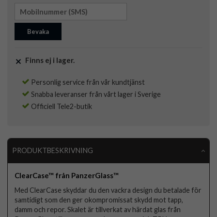
Bevaka
Finns ej i lager.
Personlig service från vår kundtjänst
Snabba leveranser från vårt lager i Sverige
Officiell Tele2-butik
PRODUKTBESKRIVNING
ClearCase™ från PanzerGlass™
Med ClearCase skyddar du den vackra design du betalade för
samtidigt som den ger okompromissat skydd mot tapp,
damm och repor. Skalet är tillverkat av härdat glas från