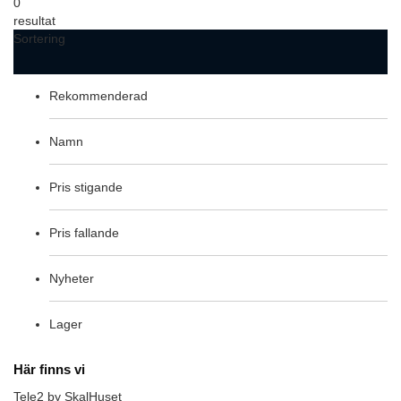
0
resultat
Sortering
Rekommenderad
Namn
Pris stigande
Pris fallande
Nyheter
Lager
Här finns vi
Tele2 by SkalHuset