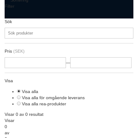
Sortering
Filter
Sök
Pris
(SEK)
—
Visa
Visa alla
Visa alla för omgående leverans
Visa alla rea-produkter
Visar 0 av 0 resultat
Visar
0
av