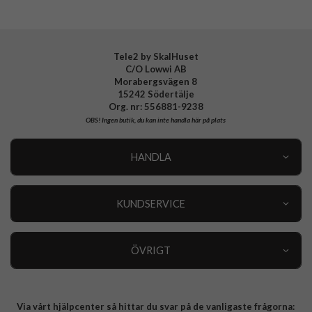
Tele2 by SkalHuset
C/O Lowwi AB
Morabergsvägen 8
15242 Södertälje
Org. nr: 556881-9238
OBS!
Ingen butik, du kan inte handla här på plats
HANDLA
Outlet
Nyheter
KUNDSERVICE
Varumärken
Kundservice
Specialkategorier
90 dagars öppet köp
ÖVRIGT
Köpevillkor
Om oss
Retur
Om cookies
Via vårt hjälpcenter så hittar du svar på de vanligaste frågorna:
Integritetspolicy