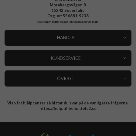
Morabergsvägen 8
15242 Södertälje
Org. nr: 556881-9238
OBS!
Ingen butik, du kan inte handla här på plats
HANDLA
Outlet
Nyheter
KUNDSERVICE
Varumärken
Kundservice
Specialkategorier
90 dagars öppet köp
ÖVRIGT
Köpevillkor
Om oss
Retur
Om cookies
Via vårt hjälpcenter så hittar du svar på de vanligaste frågorna:
Integritetspolicy
https://help.tillbehor.tele2.se