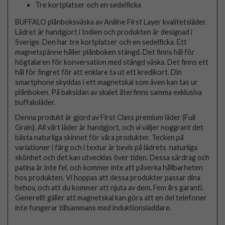
Tre kortplatser och en sedelficka
BUFFALO plånboksväska av Aniline First Layer kvalitetsläder.
Lädret är handgjort i Indien och produkten är designad i
Sverige. Den har tre kortplatser och en sedelficka. Ett
magnetspänne håller plånboken stängd. Det finns hål för
högtalaren för konversation med stängd väska. Det finns ett
hål för fingret för att enklare ta ut ett kredikort. Din
smartphone skyddas i ett magnetskal som även kan tas ur
plånboken. På baksidan av skalet återfinns samma exklusiva
buffaloläder.
Denna produkt är gjord av First Class premium läder (Full
Grain). All vårt läder är handgjort, och vi väljer noggrant det
bästa naturliga skinnet för våra produkter. Tecken på
variationer i färg och i textur är bevis på lädrets naturliga
skönhet och det kan utvecklas över tiden. Dessa särdrag och
patina är inte fel, och kommer inte att påverka hållbarheten
hos produkten. Vi hoppas att dessa produkter passar dina
behov, och att du kommer att njuta av dem. Fem års garanti.
Generellt gäller att magnetskal kan göra att en del telefoner
inte fungerar tillsammans med induktionsladdare.