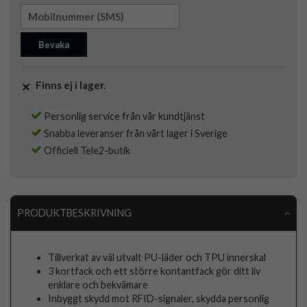
Bevaka
Finns ej i lager.
Personlig service från vår kundtjänst
Snabba leveranser från vårt lager i Sverige
Officiell Tele2-butik
PRODUKTBESKRIVNING
Tillverkat av väl utvalt PU-läder och TPU innerskal
3 kortfack och ett större kontantfack gör ditt liv
enklare och bekvämare
Inbyggt skydd mot RFID-signaler, skydda personlig