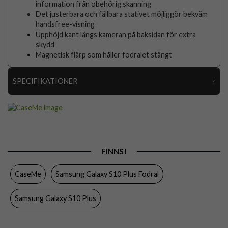
information från obehörig skanning
Det justerbara och fällbara stativet möjliggör bekväm
handsfree-visning
Upphöjd kant längs kameran på baksidan för extra
skydd
Magnetisk flärp som håller fodralet stängt
SPECIFIKATIONER
Artikelnummer
87779
Passar till
Samsung Galaxy S10 Plus
Produkttyp
Fodral
FINNS I
Egenskaper
Kortfack, Stativfunktion
CaseMe
Samsung Galaxy S10 Plus Fodral
Färg
Grön
Material
Konstläder, Mjukplast (TPU)
Samsung Galaxy S10 Plus
Varumärke
CaseMe