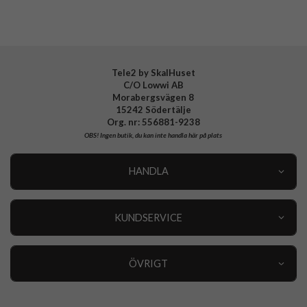
Tele2 by SkalHuset
C/O Lowwi AB
Morabergsvägen 8
15242 Södertälje
Org. nr: 556881-9238
OBS!
Ingen butik, du kan inte handla här på plats
HANDLA
Outlet
Nyheter
KUNDSERVICE
Varumärken
Kundservice
Specialkategorier
90 dagars öppet köp
ÖVRIGT
Köpevillkor
Om oss
Retur
Om cookies