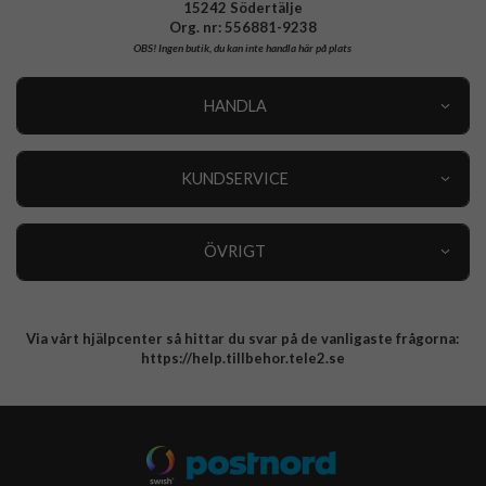
15242 Södertälje
Org. nr: 556881-9238
OBS!
Ingen butik, du kan inte handla här på plats
HANDLA
Outlet
Nyheter
KUNDSERVICE
Varumärken
Kundservice
Specialkategorier
90 dagars öppet köp
ÖVRIGT
Köpevillkor
Om oss
Retur
Om cookies
Via vårt hjälpcenter så hittar du svar på de vanligaste frågorna:
Integritetspolicy
https://help.tillbehor.tele2.se