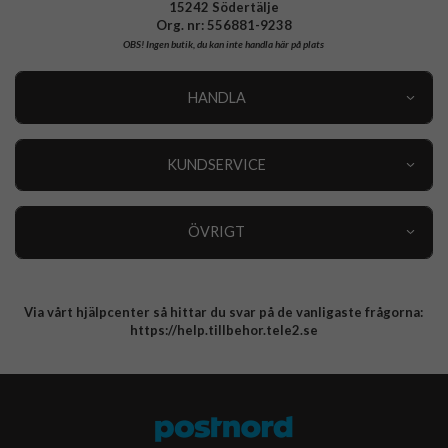
15242 Södertälje
Org. nr: 556881-9238
OBS!
Ingen butik, du kan inte handla här på plats
HANDLA
Outlet
Nyheter
KUNDSERVICE
Varumärken
Kundservice
Specialkategorier
90 dagars öppet köp
ÖVRIGT
Köpevillkor
Om oss
Retur
Om cookies
Via vårt hjälpcenter så hittar du svar på de vanligaste frågorna:
Integritetspolicy
https://help.tillbehor.tele2.se