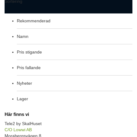
Sortering
Rekommenderad
Namn
Pris stigande
Pris fallande
Nyheter
Lager
Här finns vi
Tele2 by SkalHuset
C/O Lowwi AB
Morabergsvägen 8