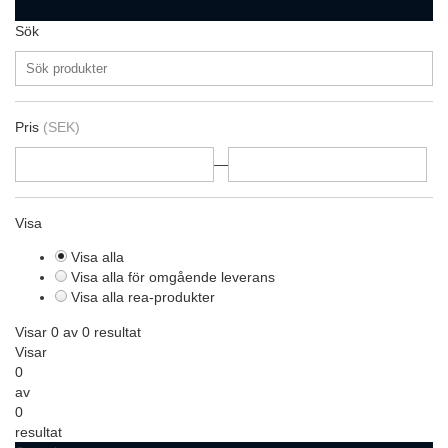
Sök
Pris
(SEK)
—
Visa
Visa alla
Visa alla för omgående leverans
Visa alla rea-produkter
Visar 0 av 0 resultat
Visar
0
av
0
resultat