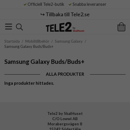
Officiell Tele2-butik
Snabba leveranser
↪️ Tillbaka till Tele2.se
Startsida
/
Mobiltillbehör
/
Samsung Galaxy
/
Samsung Galaxy Buds/Buds+
Samsung Galaxy Buds/Buds+
ALLA PRODUKTER
Inga produkter hittades.
Tele2 by SkalHuset
C/O Lowwi AB
Morabergsvägen 8
15242 Södertälje