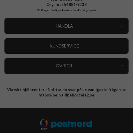
Org. nr: 556881-9238
OBS!
Ingen butik, du kan inte handla här på plats
HANDLA
Outlet
Nyheter
KUNDSERVICE
Varumärken
Kundservice
Specialkategorier
90 dagars öppet köp
ÖVRIGT
Köpevillkor
Om oss
Retur
Om cookies
Via vårt hjälpcenter så hittar du svar på de vanligaste frågorna:
Integritetspolicy
https://help.tillbehor.tele2.se