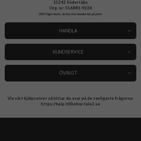
15242 Södertälje
Org. nr: 556881-9238
OBS!
Ingen butik, du kan inte handla här på plats
HANDLA
Outlet
Nyheter
KUNDSERVICE
Varumärken
Kundservice
Specialkategorier
90 dagars öppet köp
ÖVRIGT
Köpevillkor
Om oss
Retur
Om cookies
Via vårt hjälpcenter så hittar du svar på de vanligaste frågorna:
Integritetspolicy
https://help.tillbehor.tele2.se