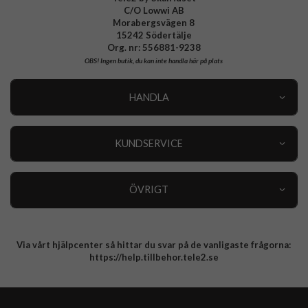
C/O Lowwi AB
Morabergsvägen 8
15242 Södertälje
Org. nr: 556881-9238
OBS!
Ingen butik, du kan inte handla här på plats
HANDLA
Outlet
Nyheter
KUNDSERVICE
Varumärken
Kundservice
Specialkategorier
90 dagars öppet köp
ÖVRIGT
Köpevillkor
Om oss
Retur
Om cookies
Via vårt hjälpcenter så hittar du svar på de vanligaste frågorna:
Integritetspolicy
https://help.tillbehor.tele2.se