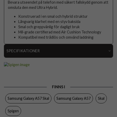
Bevara utseendet på telefon med säkert fallskydd genom att
omsluta den med Ultra Hybrid.
Konstruerad i en smal och hybrid struktur
Långvarig klarhet med en styv baksida
Smal och greppvänlig för dagligt bruk
Mil-grade certifierad med Air Cushion Technology
Kompatibel med trådlös och omvänd laddning
SPECIFIKATIONER
Artikelnummer
117657
Passar till
Samsung Galaxy A57
Produkttyp
Skal
FINNS I
Egenskaper
Slimmad
Samsung Galaxy A57 Skal
Samsung Galaxy A57
Skal
Färg
Genomskinlig, Grå
Material
Hårdplast (PC), Mjukplast (TPU)
Spigen