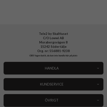
Varumärke
Spigen
Tillverkarens art nr
ACS11124
EAN
8800337242560
Tele2 by SkalHuset
C/O Lowwi AB
Morabergsvägen 8
15242 Södertälje
Org. nr: 556881-9238
OBS!
Ingen butik, du kan inte handla här på plats
HANDLA
Outlet
Nyheter
KUNDSERVICE
Varumärken
Kundservice
Specialkategorier
90 dagars öppet köp
ÖVRIGT
Köpevillkor