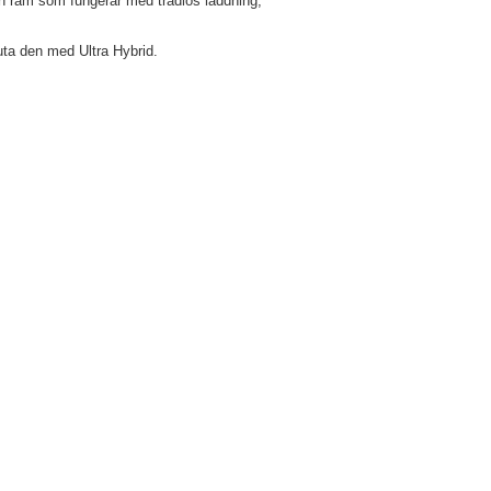
nn ram som fungerar med trådlös laddning,
ta den med Ultra Hybrid.