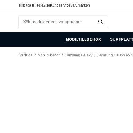
Tillbaka till Tele2.se
Kundservice
Varumärken
MOBILTILLBEHÖR
SURFPLAT
Startsida
/
Mobiltillbehör
/
Samsung Galaxy
/
Samsung Galaxy A57