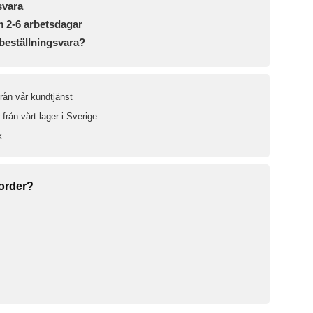
svara
m 2-6 arbetsdagar
beställningsvara?
från vår kundtjänst
från vårt lager i Sverige
k
 order?