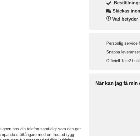
Beställning
Skickas ino
Vad betyder 
Personlig service 
Snabba leveranser 
Officiell Tele2-buti
När kan jag få min
esignen hos din telefon samtidigt som den ger
dämpande stötfångare med en frostad rygg