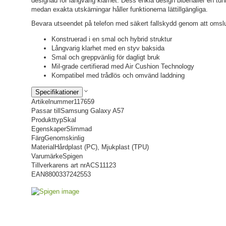
designad för långvarig klarhet. Dess enkla design bibehåller en tu
medan exakta utskärningar håller funktionerna lättillgängliga.
Bevara utseendet på telefon med säkert fallskydd genom att omslu
Konstruerad i en smal och hybrid struktur
Långvarig klarhet med en styv baksida
Smal och greppvänlig för dagligt bruk
Mil-grade certifierad med Air Cushion Technology
Kompatibel med trådlös och omvänd laddning
Specifikationer
Artikelnummer
117659
Passar till
Samsung Galaxy A57
Produkttyp
Skal
Egenskaper
Slimmad
Färg
Genomskinlig
Material
Hårdplast (PC), Mjukplast (TPU)
Varumärke
Spigen
Tillverkarens art nr
ACS11123
EAN
8800337242553