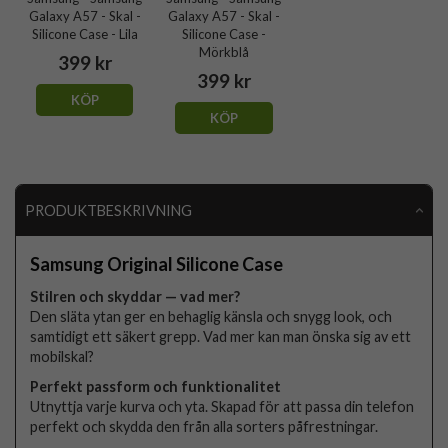
Galaxy A57 - Skal -
Galaxy A57 - Skal -
Silicone Case - Lila
Silicone Case -
Mörkblå
399 kr
399 kr
KÖP
KÖP
PRODUKTBESKRIVNING
Samsung Original Silicone Case
Stilren och skyddar — vad mer?
Den släta ytan ger en behaglig känsla och snygg look, och
samtidigt ett säkert grepp. Vad mer kan man önska sig av ett
mobilskal?
Perfekt passform och funktionalitet
Utnyttja varje kurva och yta. Skapad för att passa din telefon
perfekt och skydda den från alla sorters påfrestningar.