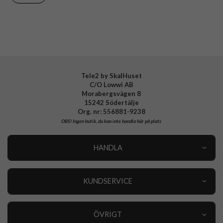
Varumärke
Samsung
Tillverkarens art nr
EF-PA576CJEGWW
EAN
8806099037765
Tele2 by SkalHuset
C/O Lowwi AB
Morabergsvägen 8
15242 Södertälje
Org. nr: 556881-9238
OBS!
Ingen butik, du kan inte handla här på plats
HANDLA
Outlet
Nyheter
KUNDSERVICE
Varumärken
Kundservice
Specialkategorier
90 dagars öppet köp
ÖVRIGT
Köpevillkor