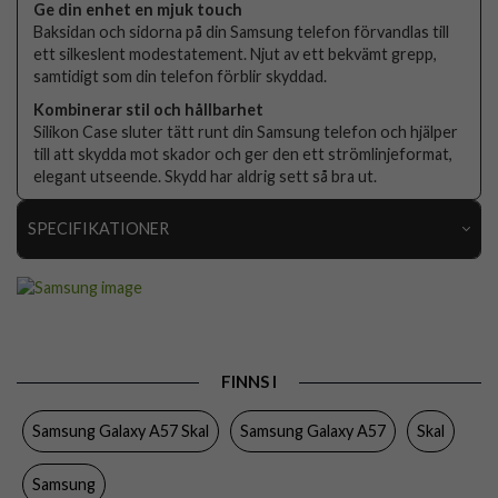
Ge din enhet en mjuk touch
Baksidan och sidorna på din Samsung telefon förvandlas till
ett silkeslent modestatement. Njut av ett bekvämt grepp,
samtidigt som din telefon förblir skyddad.
Kombinerar stil och hållbarhet
Silikon Case sluter tätt runt din Samsung telefon och hjälper
till att skydda mot skador och ger den ett strömlinjeformat,
elegant utseende. Skydd har aldrig sett så bra ut.
SPECIFIKATIONER
Artikelnummer
117596
Passar till
Samsung Galaxy A57
Produkttyp
Skal
FINNS I
Egenskaper
Greppvänlig
Samsung Galaxy A57 Skal
Samsung Galaxy A57
Skal
Färg
Grå
Material
Silikon
Samsung