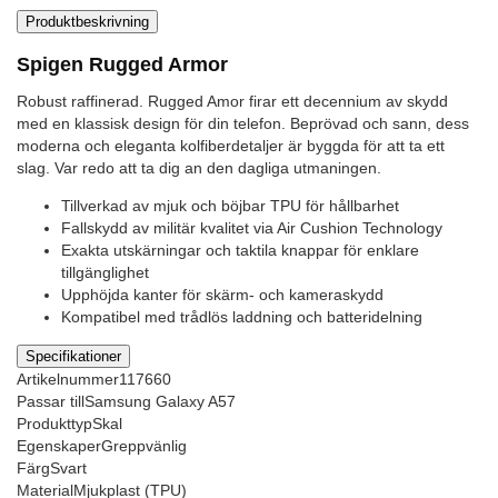
Produktbeskrivning
Spigen Rugged Armor
Robust raffinerad. Rugged Amor firar ett decennium av skydd
med en klassisk design för din telefon. Beprövad och sann, dess
moderna och eleganta kolfiberdetaljer är byggda för att ta ett
slag. Var redo att ta dig an den dagliga utmaningen.
Tillverkad av mjuk och böjbar TPU för hållbarhet
Fallskydd av militär kvalitet via Air Cushion Technology
Exakta utskärningar och taktila knappar för enklare
tillgänglighet
Upphöjda kanter för skärm- och kameraskydd
Kompatibel med trådlös laddning och batteridelning
Specifikationer
Artikelnummer
117660
Passar till
Samsung Galaxy A57
Produkttyp
Skal
Egenskaper
Greppvänlig
Färg
Svart
Material
Mjukplast (TPU)