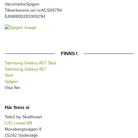
Varumärke
Spigen
Tillverkarens art nr
ACS09794
EAN
8800283309294
FINNS I
Samsung Galaxy A57 Skal
Samsung Galaxy A57
Skal
Spigen
Visa fler
Här finns vi
Tele2 by SkalHuset
C/O Lowwi AB
Morabergsvägen 8
15242 Södertälje