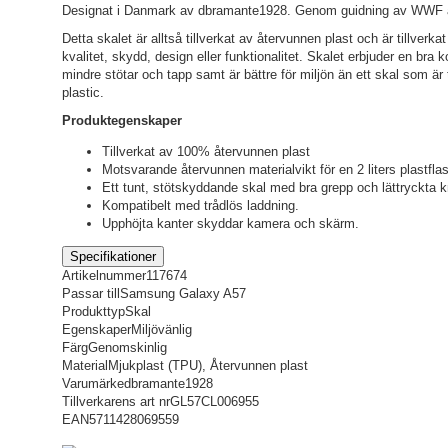
Designat i Danmark av dbramante1928. Genom guidning av WWF är 
Detta skalet är alltså tillverkat av återvunnen plast och är tillve
kvalitet, skydd, design eller funktionalitet. Skalet erbjuder en bra 
mindre stötar och tapp samt är bättre för miljön än ett skal som är 
plastic.
Produktegenskaper
Tillverkat av 100% återvunnen plast
Motsvarande återvunnen materialvikt för en 2 liters plastfla
Ett tunt, stötskyddande skal med bra grepp och lättryckta k
Kompatibelt med trådlös laddning.
Upphöjta kanter skyddar kamera och skärm.
Specifikationer
Artikelnummer
117674
Passar till
Samsung Galaxy A57
Produkttyp
Skal
Egenskaper
Miljövänlig
Färg
Genomskinlig
Material
Mjukplast (TPU), Återvunnen plast
Varumärke
dbramante1928
Tillverkarens art nr
GL57CL006955
EAN
5711428069559