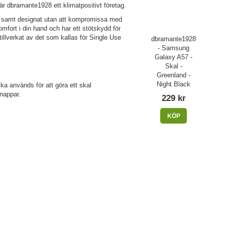
dbramante1928 ett klimatpositivt företag.
rkat samt designat utan att kompromissa med
komfort i din hand och har ett stötskydd för
tillverkat av det som kallas för Single Use
dbramante1928
- Samsung
Galaxy A57 -
Skal -
Greenland -
Night Black
ska används för att göra ett skal
nappar.
229 kr
KÖP