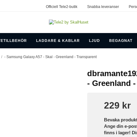
Officiell Tele2-butik
Snabba leveranser
Pers
TETILLBEHÖR
LADDARE & KABLAR
LJUD
BEGAGNAT
/
- Samsung Galaxy A57 - Skal - Greenland - Transparent
dbramante192
- Greenland 
229 kr
Bevaka produk
Ange din e-pos
finns i lager! D