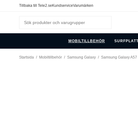
Tillbaka till Tele2.se
Kundservice
Varumärken
MOBILTILLBEHÖR
SURFPLAT
Startsida
/
Mobiltillbehör
/
Samsung Galaxy
/
Samsung Galaxy A57