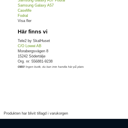
Samsung Galaxy A57 Fodral
Samsung Galaxy A57
CaseMe
Fodral
Visa fler
Här finns vi
Tele2 by SkalHuset
C/O Lowwi AB
Morabergsvägen 8
15242 Södertälje
Org. nr: 556881-9238
OBS!
Ingen butik, du kan inte handla här på plats
Produkten har blivit tillagd i varukorgen