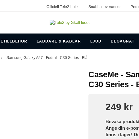
Officiell Tele2-butik
Snabba leveranser
Pers
TETILLBEHÖR
LADDARE & KABLAR
LJUD
BEGAGNAT
/
- Samsung Galaxy A57 - Fodral - C30 Series - Blå
CaseMe - Sam
C30 Series - 
249 kr
Bevaka produk
Ange din e-pos
finns i lager! D