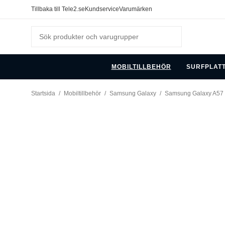
Tillbaka till Tele2.se
Kundservice
Varumärken
MOBILTILLBEHÖR
SURFPLAT
Startsida
/
Mobiltillbehör
/
Samsung Galaxy
/
Samsung Galaxy A57