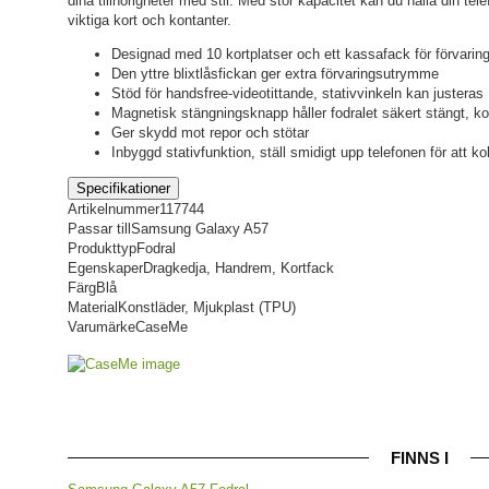
dina tillhörigheter med stil. Med stor kapacitet kan du hålla din te
viktiga kort och kontanter.
Designad med 10 kortplatser och ett kassafack för förvaring
Den yttre blixtlåsfickan ger extra förvaringsutrymme
Stöd för handsfree-videotittande, stativvinkeln kan justeras
Magnetisk stängningsknapp håller fodralet säkert stängt, kor
Ger skydd mot repor och stötar
Inbyggd stativfunktion, ställ smidigt upp telefonen för att ko
Specifikationer
Artikelnummer
117744
Passar till
Samsung Galaxy A57
Produkttyp
Fodral
Egenskaper
Dragkedja, Handrem, Kortfack
Färg
Blå
Material
Konstläder, Mjukplast (TPU)
Varumärke
CaseMe
FINNS I