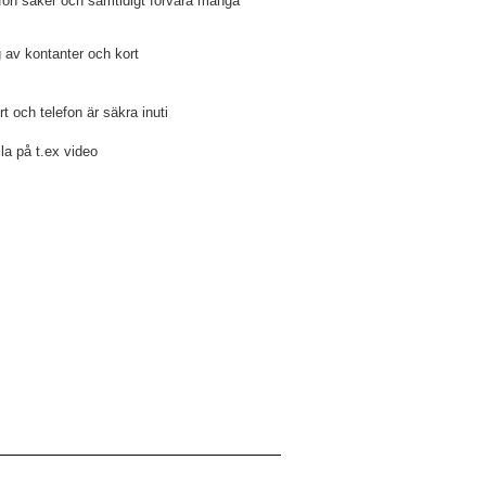
lefon säker och samtidigt förvara många
 av kontanter och kort
t och telefon är säkra inuti
lla på t.ex video