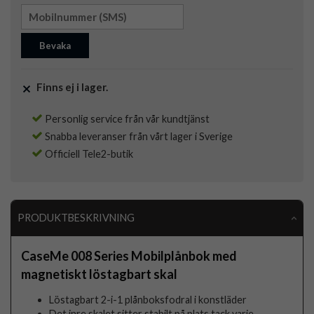
Bevaka
Finns ej i lager.
Personlig service från vår kundtjänst
Snabba leveranser från vårt lager i Sverige
Officiell Tele2-butik
PRODUKTBESKRIVNING
CaseMe 008 Series Mobilplånbok med
magnetiskt löstagbart skal
Löstagbart 2-i-1 plånboksfodral i konstläder
Det inre skalet sitter stabilt på plats tack varje