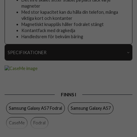
magneter
Med stor kapacitet kan du hålla din telefon, många
viktiga kort och kontanter
Magnetiskt knapplås håller fodralet stängt
Kontantfack med dragkedja
Handledsrem för bekväm bäring
SPECIFIKATIONER
Artikelnummer
117734
Passar till
Samsung Galaxy A57
Produkttyp
Fodral
FINNS I
Egenskaper
Dragkedja, Handrem, Kortfack, Löstagbart skal
Samsung Galaxy A57 Fodral
Samsung Galaxy A57
Färg
Brun
Material
Konstläder, Mjukplast (TPU)
CaseMe
Fodral
Varumärke
CaseMe