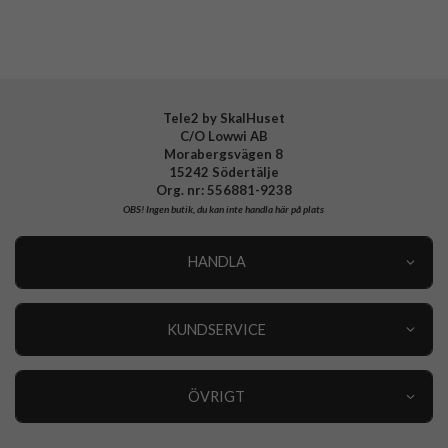
Tele2 by SkalHuset
C/O Lowwi AB
Morabergsvägen 8
15242 Södertälje
Org. nr: 556881-9238
OBS!
Ingen butik, du kan inte handla här på plats
HANDLA
Outlet
Nyheter
KUNDSERVICE
Varumärken
Kundservice
Specialkategorier
90 dagars öppet köp
ÖVRIGT
Köpevillkor
Om oss
Retur