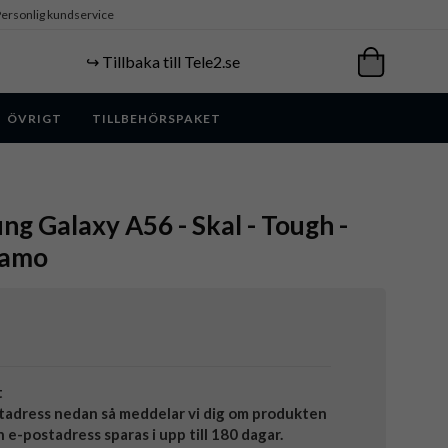
ersonlig kundservice
↪️ Tillbaka till Tele2.se
ÖVRIGT
TILLBEHÖRSPAKET
ng Galaxy A56 - Skal - Tough -
Camo
t
tadress nedan så meddelar vi dig om produkten
in e-postadress sparas i upp till 180 dagar.