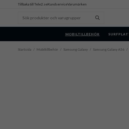
Tillbaka till Tele2.se
Kundservice
Varumärken
MOBILTILLBEHÖR
SURFPLAT
Startsida
/
Mobiltillbehör
/
Samsung Galaxy
/
Samsung Galaxy A56
/