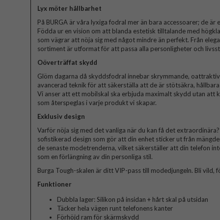
Lyx möter hållbarhet
På BURGA är våra lyxiga fodral mer än bara accessoarer; de är et
Födda ur en vision om att blanda estetisk tilltalande med högkla
som vägrar att nöja sig med något mindre än perfekt. Från elegant
sortiment är utformat för att passa alla personligheter och livssti
Oöverträffat skydd
Glöm dagarna då skyddsfodral innebar skrymmande, oattraktiva 
avancerad teknik för att säkerställa att de är stötsäkra, hållbar
Vi anser att ett mobilskal ska erbjuda maximalt skydd utan att
som återspeglas i varje produkt vi skapar.
Exklusiv design
Varför nöja sig med det vanliga när du kan få det extraordinära? V
sofistikerad design som gör att din enhet sticker ut från mängde
de senaste modetrenderna, vilket säkerställer att din telefon in
som en förlängning av din personliga stil.
Burga Tough-skalen är ditt VIP-pass till modedjungeln. Bli vild, fö
Funktioner
Dubbla lager: Silikon på insidan + hårt skal på utsidan
Täcker hela vägen runt telefonens kanter
Förhöjd ram för skärmskydd