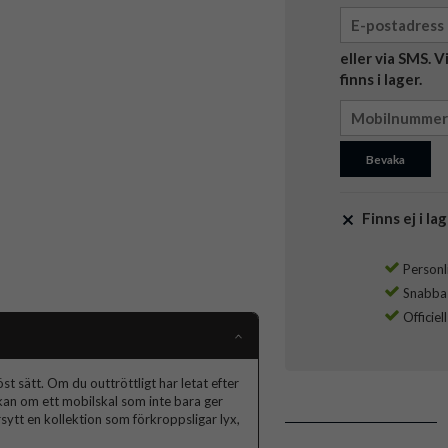
eller via SMS. 
finns i lager.
Bevaka
Finns ej i lag
Personli
Snabba l
Officiel
t sätt. Om du outtröttligt har letat efter
skan om ett mobilskal som inte bara ger
ytt en kollektion som förkroppsligar lyx,