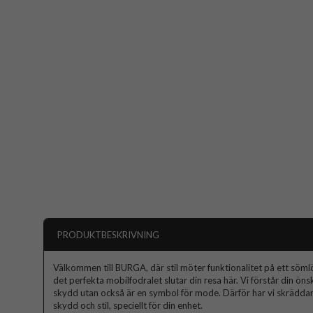
PRODUKTBESKRIVNING
Välkommen till BURGA, där stil möter funktionalitet på ett sömlös
det perfekta mobilfodralet slutar din resa här. Vi förstår din ön
skydd utan också är en symbol för mode. Därför har vi skräddars
skydd och stil, speciellt för din enhet.