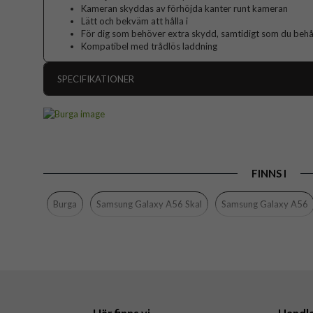
Kameran skyddas av förhöjda kanter runt kameran
Lätt och bekväm att hålla i
För dig som behöver extra skydd, samtidigt som du behåll
Kompatibel med trådlös laddning
SPECIFIKATIONER
Artikelnummer
Passar till
Produkttyp
FINNS I
Färg
Material
Burga
Samsung Galaxy A56 Skal
Samsung Galaxy A56
Varumärke
Tillverkarens art nr
EAN