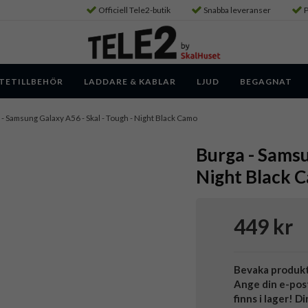
Officiell Tele2-butik
Snabba leveranser
P
TETILLBEHÖR
LADDARE & KABLAR
LJUD
BEGAGNAT
- Samsung Galaxy A56 - Skal - Tough - Night Black Camo
Burga - Samsu
Night Black 
449 kr
Bevaka produk
Ange din e-pos
finns i lager! D