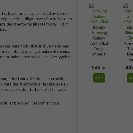
t uttryck för stil och en sköld av skydd.
ssig säkerhet, tillgodoser våra fodral dem
a designerfodral till söta fodral – vårt
Burga -
Bur
lar.
Samsung
Sam
Galaxy
Gal
A56 - Skal
A56 -
skal. Våra mobilskal är tillverkade med
- Tough -
- To
a och samtidigt otroligt smala och snygga.
Imperial
De
 kompromissa med stilen – en övertygelse
Ra
549 kr
449
KÖP
K
arje skal i vår kollektion har en unik,
n. Våra designerfodral är inspirerade av
te bara är skyddad, utan också fungerar
rbli listig och lev livet som en boss.