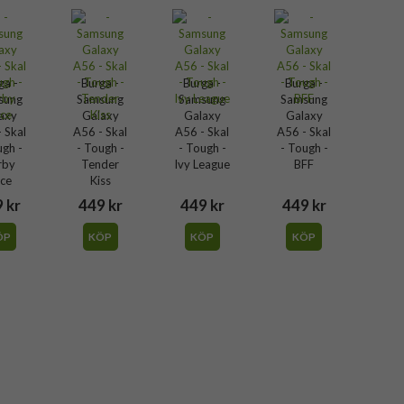
ga -
Burga -
Burga -
Burga -
sung
Samsung
Samsung
Samsung
axy
Galaxy
Galaxy
Galaxy
 Skal
A56 - Skal
A56 - Skal
A56 - Skal
ugh -
- Tough -
- Tough -
- Tough -
rby
Tender
Ivy League
BFF
ce
Kiss
 kr
449 kr
449 kr
449 kr
ÖP
KÖP
KÖP
KÖP