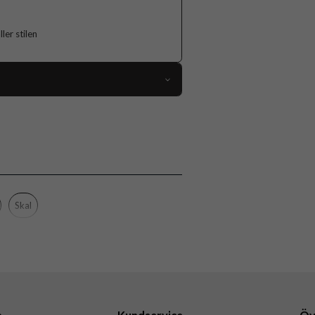
er stilen
118819
Samsung Galaxy A56
Skal
Flerfärgad
Hårdplast (PC), Mjukplast (TPU)
Skal
Burga
110895
4772241108956