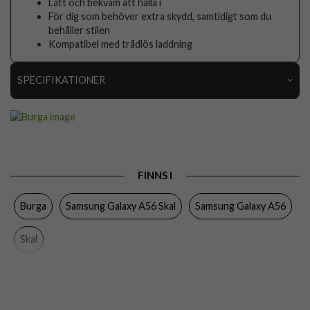
Lätt och bekväm att hålla i
För dig som behöver extra skydd, samtidigt som du
behåller stilen
Kompatibel med trådlös laddning
SPECIFIKATIONER
Artikelnummer
118824
Passar till
Samsung Galaxy A56
Produkttyp
Skal
FINNS I
Färg
Flerfärgad
Burga
Samsung Galaxy A56 Skal
Samsung Galaxy A56
Material
Hårdplast (PC), Mjukplast (TPU)
Varumärke
Burga
Skal
Tillverkarens art nr
111559
EAN
4772241115596