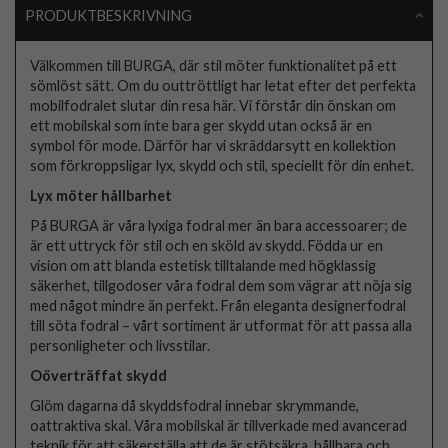
PRODUKTBESKRIVNING
Välkommen till BURGA, där stil möter funktionalitet på ett
sömlöst sätt. Om du outtröttligt har letat efter det perfekta
mobilfodralet slutar din resa här. Vi förstår din önskan om
ett mobilskal som inte bara ger skydd utan också är en
symbol för mode. Därför har vi skräddarsytt en kollektion
som förkroppsligar lyx, skydd och stil, speciellt för din enhet.
Lyx möter hållbarhet
På BURGA är våra lyxiga fodral mer än bara accessoarer; de
är ett uttryck för stil och en sköld av skydd. Födda ur en
vision om att blanda estetisk tilltalande med högklassig
säkerhet, tillgodoser våra fodral dem som vägrar att nöja sig
med något mindre än perfekt. Från eleganta designerfodral
till söta fodral – vårt sortiment är utformat för att passa alla
personligheter och livsstilar.
Oöverträffat skydd
Glöm dagarna då skyddsfodral innebar skrymmande,
oattraktiva skal. Våra mobilskal är tillverkade med avancerad
teknik för att säkerställa att de är stötsäkra, hållbara och