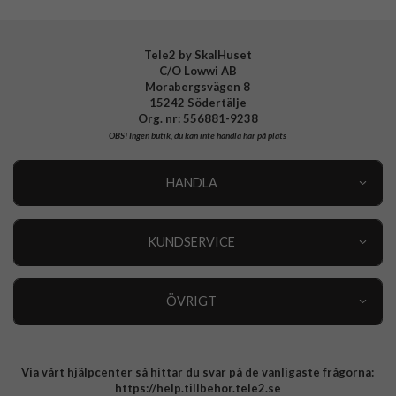
Tele2 by SkalHuset
C/O Lowwi AB
Morabergsvägen 8
15242 Södertälje
Org. nr: 556881-9238
OBS!
Ingen butik, du kan inte handla här på plats
HANDLA
Outlet
Nyheter
KUNDSERVICE
Varumärken
Kundservice
Specialkategorier
90 dagars öppet köp
ÖVRIGT
Köpevillkor
Om oss
Retur
Om cookies
Via vårt hjälpcenter så hittar du svar på de vanligaste frågorna:
Integritetspolicy
https://help.tillbehor.tele2.se