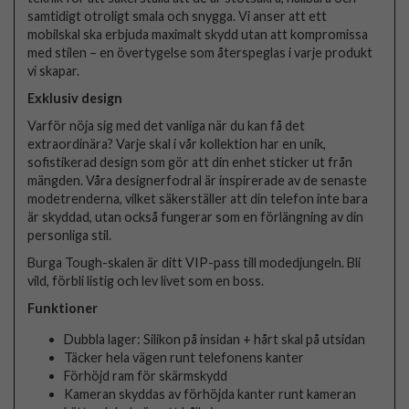
samtidigt otroligt smala och snygga. Vi anser att ett
mobilskal ska erbjuda maximalt skydd utan att kompromissa
med stilen – en övertygelse som återspeglas i varje produkt
vi skapar.
Exklusiv design
Varför nöja sig med det vanliga när du kan få det
extraordinära? Varje skal i vår kollektion har en unik,
sofistikerad design som gör att din enhet sticker ut från
mängden. Våra designerfodral är inspirerade av de senaste
modetrenderna, vilket säkerställer att din telefon inte bara
är skyddad, utan också fungerar som en förlängning av din
personliga stil.
Burga Tough-skalen är ditt VIP-pass till modedjungeln. Bli
vild, förbli listig och lev livet som en boss.
Funktioner
Dubbla lager: Silikon på insidan + hårt skal på utsidan
Täcker hela vägen runt telefonens kanter
Förhöjd ram för skärmskydd
Kameran skyddas av förhöjda kanter runt kameran