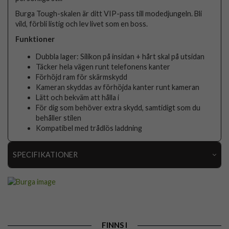
Burga Tough-skalen är ditt VIP-pass till modedjungeln. Bli
vild, förbli listig och lev livet som en boss.
Funktioner
Dubbla lager: Silikon på insidan + hårt skal på utsidan
Täcker hela vägen runt telefonens kanter
Förhöjd ram för skärmskydd
Kameran skyddas av förhöjda kanter runt kameran
Lätt och bekväm att hålla i
För dig som behöver extra skydd, samtidigt som du
behåller stilen
Kompatibel med trådlös laddning
SPECIFIKATIONER
Artikelnummer
118815
Passar till
Samsung Galaxy A56
Produkttyp
Skal
FINNS I