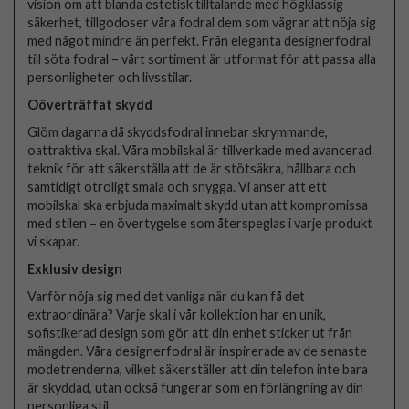
vision om att blanda estetisk tilltalande med högklassig
säkerhet, tillgodoser våra fodral dem som vägrar att nöja sig
med något mindre än perfekt. Från eleganta designerfodral
till söta fodral – vårt sortiment är utformat för att passa alla
personligheter och livsstilar.
Oöverträffat skydd
Glöm dagarna då skyddsfodral innebar skrymmande,
oattraktiva skal. Våra mobilskal är tillverkade med avancerad
teknik för att säkerställa att de är stötsäkra, hållbara och
samtidigt otroligt smala och snygga. Vi anser att ett
mobilskal ska erbjuda maximalt skydd utan att kompromissa
med stilen – en övertygelse som återspeglas i varje produkt
vi skapar.
Exklusiv design
Varför nöja sig med det vanliga när du kan få det
extraordinära? Varje skal i vår kollektion har en unik,
sofistikerad design som gör att din enhet sticker ut från
mängden. Våra designerfodral är inspirerade av de senaste
modetrenderna, vilket säkerställer att din telefon inte bara
är skyddad, utan också fungerar som en förlängning av din
personliga stil.