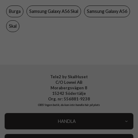
Färg
Flerfärgad
Burga
Samsung Galaxy A56 Skal
Samsung Galaxy A56
Material
Hårdplast (PC), Mjukplast (TPU)
Varumärke
Burga
Skal
Tillverkarens art nr
110511
EAN
4772241105115
Tele2 by SkalHuset
C/O Lowwi AB
Morabergsvägen 8
15242 Södertälje
Org. nr: 556881-9238
OBS!
Ingen butik, du kan inte handla här på plats
HANDLA
Outlet