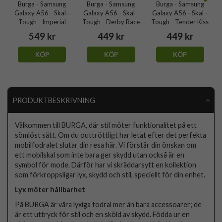
Burga - Samsung
Burga - Samsung
Burga - Samsung
Galaxy A56 - Skal -
Galaxy A56 - Skal -
Galaxy A56 - Skal -
Tough - Imperial
Tough - Derby Race
Tough - Tender Kiss
549 kr
449 kr
449 kr
KÖP
KÖP
KÖP
PRODUKTBESKRIVNING
Välkommen till BURGA, där stil möter funktionalitet på ett
sömlöst sätt. Om du outtröttligt har letat efter det perfekta
mobilfodralet slutar din resa här. Vi förstår din önskan om
ett mobilskal som inte bara ger skydd utan också är en
symbol för mode. Därför har vi skräddarsytt en kollektion
som förkroppsligar lyx, skydd och stil, speciellt för din enhet.
Lyx möter hållbarhet
På BURGA är våra lyxiga fodral mer än bara accessoarer; de
är ett uttryck för stil och en sköld av skydd. Födda ur en