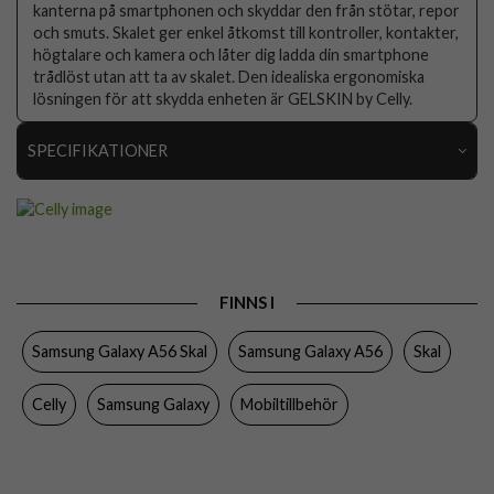
kanterna på smartphonen och skyddar den från stötar, repor
och smuts. Skalet ger enkel åtkomst till kontroller, kontakter,
högtalare och kamera och låter dig ladda din smartphone
trådlöst utan att ta av skalet. Den idealiska ergonomiska
lösningen för att skydda enheten är GELSKIN by Celly.
SPECIFIKATIONER
Artikelnummer
105877
Passar till
Samsung Galaxy A56
Produkttyp
Skal
FINNS I
Egenskaper
Slimmad
Samsung Galaxy A56 Skal
Samsung Galaxy A56
Skal
Färg
Genomskinlig
Material
Mjukplast (TPU)
Celly
Samsung Galaxy
Mobiltillbehör
Varumärke
Celly
Tillverkarens art nr
GELSKIN1119