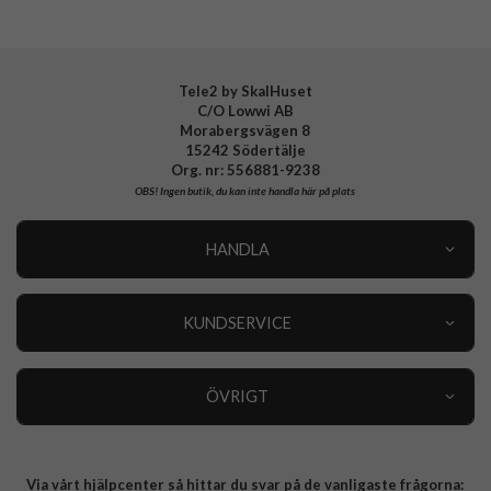
EAN
8021735217534
Tele2 by SkalHuset
C/O Lowwi AB
Morabergsvägen 8
15242 Södertälje
Org. nr: 556881-9238
OBS!
Ingen butik, du kan inte handla här på plats
HANDLA
Outlet
Nyheter
KUNDSERVICE
Varumärken
Kundservice
Specialkategorier
90 dagars öppet köp
ÖVRIGT
Köpevillkor
Om oss
Retur
Om cookies
Via vårt hjälpcenter så hittar du svar på de vanligaste frågorna:
Integritetspolicy