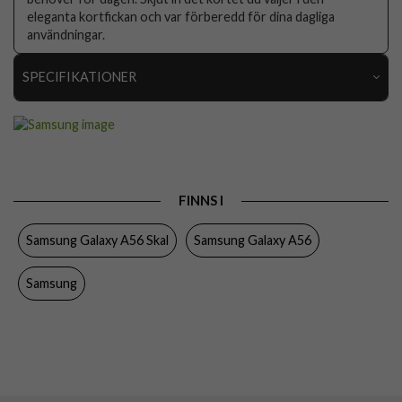
eleganta kortfickan och var förberedd för dina dagliga
användningar.
SPECIFIKATIONER
Artikelnummer
109739
Passar till
Samsung Galaxy A56
Produkttyp
Skal
FINNS I
Egenskaper
Kortfack
Samsung Galaxy A56 Skal
Samsung Galaxy A56
Färg
Blå
Material
Hårdplast (PC), Mjukplast (TPU)
Samsung
Varumärke
Samsung
Tillverkarens art nr
EF-OA566TLEGWW
EAN
8806097243977