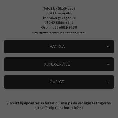
Tele2 by SkalHuset
C/O Lowwi AB
Morabergsvägen 8
15242 Södertälje
Org. nr: 556881-9238
OBS!
Ingen butik, du kan inte handla här på plats
HANDLA
Outlet
Nyheter
KUNDSERVICE
Varumärken
Kundservice
Specialkategorier
90 dagars öppet köp
ÖVRIGT
Köpevillkor
Om oss
Retur
Om cookies
Via vårt hjälpcenter så hittar du svar på de vanligaste frågorna:
Integritetspolicy
https://help.tillbehor.tele2.se