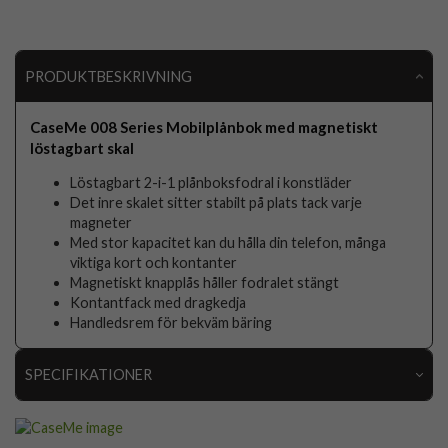
PRODUKTBESKRIVNING
CaseMe 008 Series Mobilplånbok med magnetiskt
löstagbart skal
Löstagbart 2-i-1 plånboksfodral i konstläder
Det inre skalet sitter stabilt på plats tack varje
magneter
Med stor kapacitet kan du hålla din telefon, många
viktiga kort och kontanter
Magnetiskt knapplås håller fodralet stängt
Kontantfack med dragkedja
Handledsrem för bekväm bäring
SPECIFIKATIONER
Artikelnummer
100734