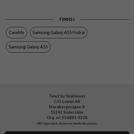
Passar till
Samsung Galaxy A55
Produkttyp
Fodral
FINNS I
Egenskaper
Dragkedja, Handrem, Kortfack, Löstagbart skal
CaseMe
Samsung Galaxy A55 Fodral
Färg
Brun
Material
Konstläder
Samsung Galaxy A55
Varumärke
CaseMe
Tele2 by SkalHuset
C/O Lowwi AB
Morabergsvägen 8
15242 Södertälje
Org. nr: 556881-9238
OBS!
Ingen butik, du kan inte handla här på plats