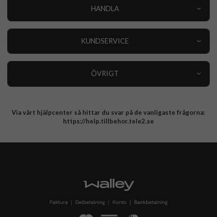
HANDLA
Outlet
Nyheter
KUNDSERVICE
Varumärken
Kundservice
Specialkategorier
90 dagars öppet köp
ÖVRIGT
Köpevillkor
Om oss
Retur
Om cookies
Via vårt hjälpcenter så hittar du svar på de vanligaste frågorna:
Integritetspolicy
https://help.tillbehor.tele2.se