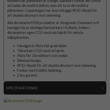
mobilen när plånboken är stängd. Självklart funkar det också
att ladda din mobil trådlöst utan att ta ut din mobil ur
plånboken. Copenhagen har även inbyggt RFID-Skydd för
att skydda dina kort mot skimming.
Alla dbramante1928 produkter är designade i Danmark och
handgjorda av skickliga hantverkare i Kolkata, Indien i
dbramantes egen CO2 neutrala fabrik för minsta
miljöpåverkan.
Handgjord i Äkta full-grain läder.
Tillverkad i CO2 neutral fabrik.
Plats för 3 kreditkort och sedlar.
Slimmad design.
RFID-Skydd för att skydda dina kort mot skimming.
Funkar med trådlös laddning.
2 års garanti.
SPECIFIKATIONER
Artikelnummer
84438
Passar till
Samsung Galaxy A54 5G