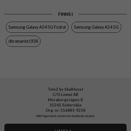
Produkttyp
Fodral
FINNS I
Egenskaper
Kortfack, RFID-skydd
Samsung Galaxy A54 5G Fodral
Samsung Galaxy A54 5G
Färg
Brun
Material
Hårdplast (PC), Äkta läder
dbramante1928
Varumärke
dbramante1928
Tillverkarens art nr
CO54GT001782
EAN
5711428017826
Tele2 by SkalHuset
C/O Lowwi AB
Morabergsvägen 8
15242 Södertälje
Org. nr: 556881-9238
OBS!
Ingen butik, du kan inte handla här på plats