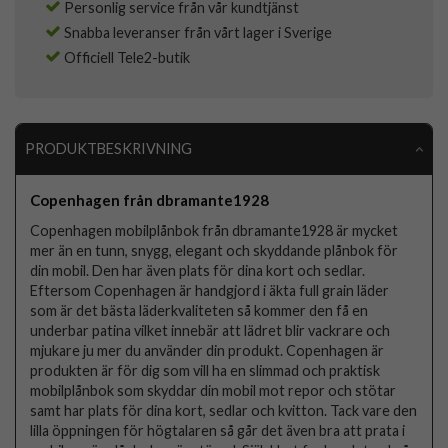
Personlig service från vår kundtjänst
Snabba leveranser från vårt lager i Sverige
Officiell Tele2-butik
PRODUKTBESKRIVNING
Copenhagen från dbramante1928
Copenhagen mobilplånbok från dbramante1928 är mycket
mer än en tunn, snygg, elegant och skyddande plånbok för
din mobil. Den har även plats för dina kort och sedlar.
Eftersom Copenhagen är handgjord i äkta full grain läder
som är det bästa läderkvaliteten så kommer den få en
underbar patina vilket innebär att lädret blir vackrare och
mjukare ju mer du använder din produkt. Copenhagen är
produkten är för dig som vill ha en slimmad och praktisk
mobilplånbok som skyddar din mobil mot repor och stötar
samt har plats för dina kort, sedlar och kvitton. Tack vare den
lilla öppningen för högtalaren så går det även bra att prata i