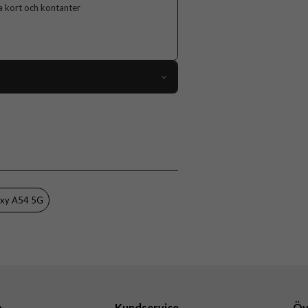
ga kort och kontanter
84698
Samsung Galaxy A54 5G
Fodral
Dragkedja, Kortfack, Löstagbart skal
Brun
axy A54 5G
Konstläder, Mjukplast (TPU)
CaseMe
a
Kundservice
Öv