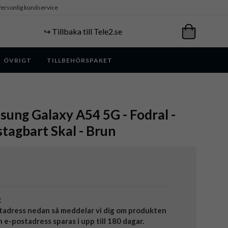
ersonlig kundservice
↪️ Tillbaka till Tele2.se
ÖVRIGT
TILLBEHÖRSPAKET
ung Galaxy A54 5G - Fodral -
stagbart Skal - Brun
t
tadress nedan så meddelar vi dig om produkten
in e-postadress sparas i upp till 180 dagar.