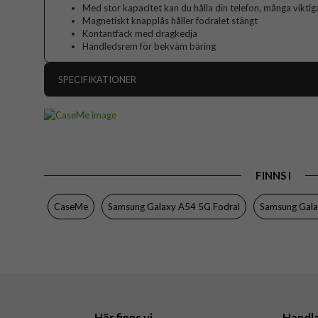
Med stor kapacitet kan du hålla din telefon, många vikti
Magnetiskt knapplås håller fodralet stängt
Kontantfack med dragkedja
Handledsrem för bekväm bäring
SPECIFIKATIONER
Artikelnummer
Passar till
Produkttyp
FINNS I
Egenskaper
Färg
CaseMe
Samsung Galaxy A54 5G Fodral
Samsung Gal
Material
Varumärke
Här finns vi
Handl