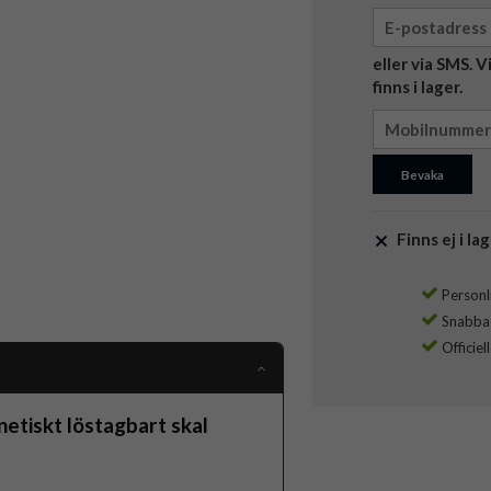
eller via SMS. 
finns i lager.
Bevaka
Finns ej i lag
Personli
Snabba l
Officiel
tiskt löstagbart skal