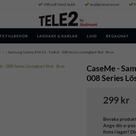
Officiell Tele2-butik
Snabba leveranser
P
TETILLBEHÖR
LADDARE & KABLAR
LJUD
BEGAGNAT
G
/
- Samsung Galaxy A54 5G - Fodral - 008 Series Löstagbart Skal - Brun
CaseMe - Sams
008 Series Lö
299 kr
Bevaka produk
Ange din e-pos
finns i lager! D