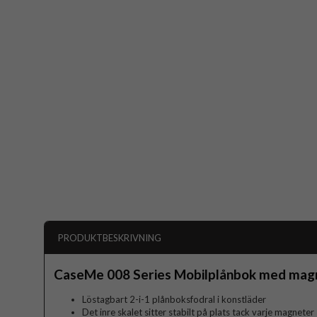
PRODUKTBESKRIVNING
CaseMe 008 Series Mobilplånbok med magne
Löstagbart 2-i-1 plånboksfodral i konstläder
Det inre skalet sitter stabilt på plats tack varje magneter