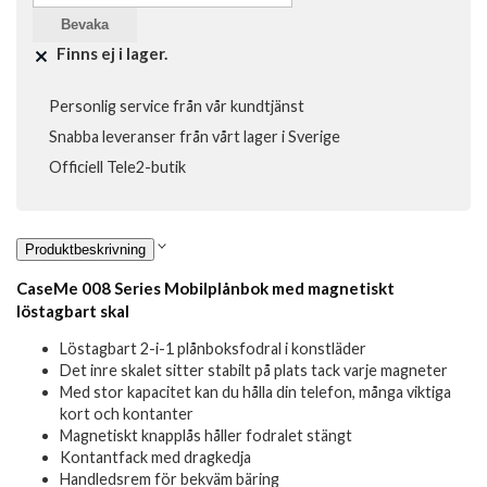
Bevaka
Finns ej i lager.
Personlig service från vår kundtjänst
Snabba leveranser från vårt lager i Sverige
Officiell Tele2-butik
Produktbeskrivning
CaseMe 008 Series Mobilplånbok med magnetiskt
löstagbart skal
Löstagbart 2-i-1 plånboksfodral i konstläder
Det inre skalet sitter stabilt på plats tack varje magneter
Med stor kapacitet kan du hålla din telefon, många viktiga
kort och kontanter
Magnetiskt knapplås håller fodralet stängt
Kontantfack med dragkedja
Handledsrem för bekväm bäring