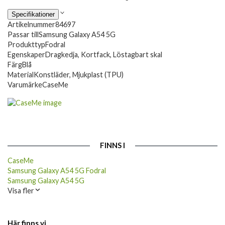
Specifikationer
Artikelnummer
84697
Passar till
Samsung Galaxy A54 5G
Produkttyp
Fodral
Egenskaper
Dragkedja, Kortfack, Löstagbart skal
Färg
Blå
Material
Konstläder, Mjukplast (TPU)
Varumärke
CaseMe
FINNS I
CaseMe
Samsung Galaxy A54 5G Fodral
Samsung Galaxy A54 5G
Visa fler
Här finns vi