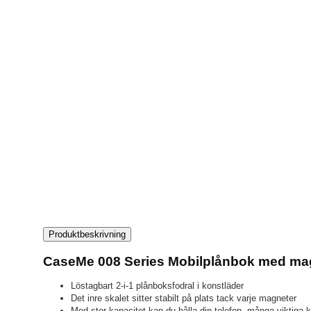
Produktbeskrivning
CaseMe 008 Series Mobilplånbok med magn
Löstagbart 2-i-1 plånboksfodral i konstläder
Det inre skalet sitter stabilt på plats tack varje magneter
Med stor kapacitet kan du hålla din telefon, många viktiga k