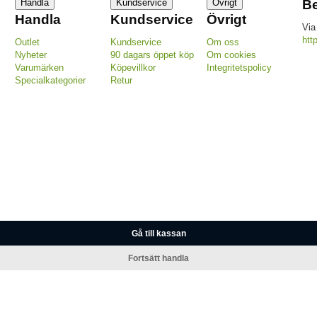
Handla
Kundservice
Övrigt
Be
Handla
Kundservice
Övrigt
Via
htt
Outlet
Kundservice
Om oss
Nyheter
90 dagars öppet köp
Om cookies
Varumärken
Köpevillkor
Integritetspolicy
Specialkategorier
Retur
Gå till kassan
Fortsätt handla