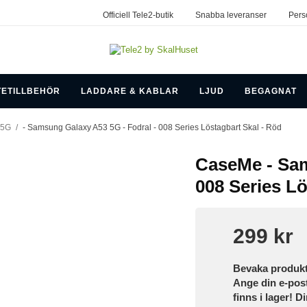
Officiell Tele2-butik
Snabba leveranser
Pers
TETILLBEHÖR
LADDARE & KABLAR
LJUD
BEGAGNAT
 5G
/
- Samsung Galaxy A53 5G - Fodral - 008 Series Löstagbart Skal - Röd
CaseMe - Sam
008 Series Lö
299 kr
Bevaka produk
Ange din e-pos
finns i lager! D