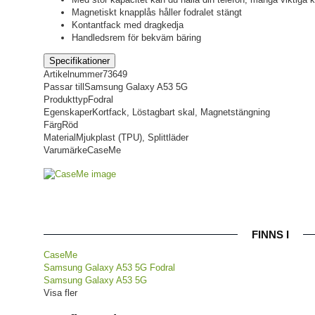
Magnetiskt knapplås håller fodralet stängt
Kontantfack med dragkedja
Handledsrem för bekväm bäring
Specifikationer
Artikelnummer
73649
Passar till
Samsung Galaxy A53 5G
Produkttyp
Fodral
Egenskaper
Kortfack, Löstagbart skal, Magnetstängning
Färg
Röd
Material
Mjukplast (TPU), Splittläder
Varumärke
CaseMe
FINNS I
CaseMe
Samsung Galaxy A53 5G Fodral
Samsung Galaxy A53 5G
Visa fler