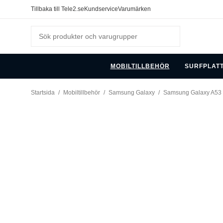
Tillbaka till Tele2.se
Kundservice
Varumärken
MOBILTILLBEHÖR
SURFPLAT
Startsida
/
Mobiltillbehör
/
Samsung Galaxy
/
Samsung Galaxy A53