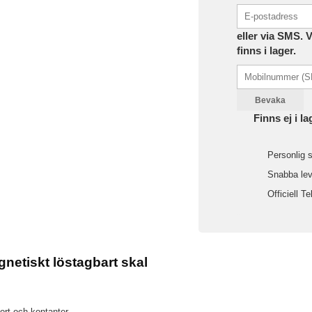
eller via SMS. 
finns i lager.
Bevaka
Finns ej i la
Personlig s
Snabba leve
Officiell Te
etiskt löstagbart skal
ort och kontanter