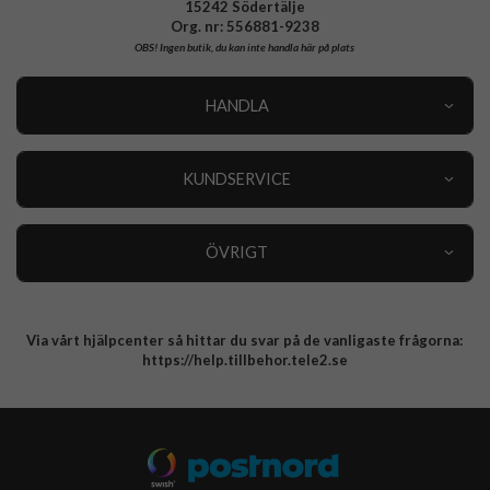
15242 Södertälje
Org. nr: 556881-9238
OBS!
Ingen butik, du kan inte handla här på plats
HANDLA
Outlet
Nyheter
KUNDSERVICE
Varumärken
Kundservice
Specialkategorier
90 dagars öppet köp
ÖVRIGT
Köpevillkor
Om oss
Retur
Om cookies
Via vårt hjälpcenter så hittar du svar på de vanligaste frågorna:
Integritetspolicy
https://help.tillbehor.tele2.se