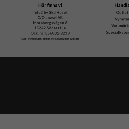
Här finns vi
Handl
Tele2 by SkalHuset
Outlet
C/O Lowwi AB
Nyhete
Morabergsvägen 8
Varumärk
15242 Södertälje
Specialkate
Org. nr: 556881-9238
OBS!
Ingen butik, du kan inte handla här på plats