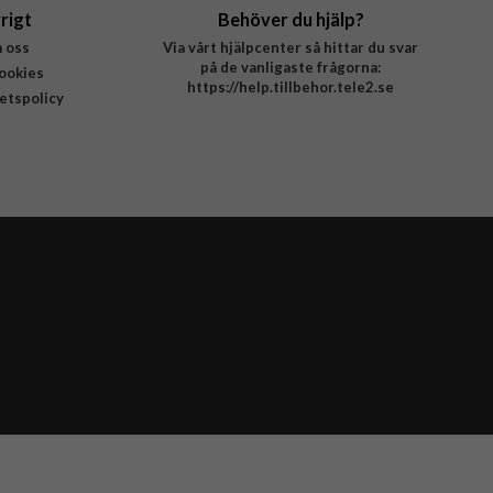
rigt
Behöver du hjälp?
 oss
Via vårt hjälpcenter så hittar du svar
på de vanligaste frågorna:
ookies
https://help.tillbehor.tele2.se
tetspolicy