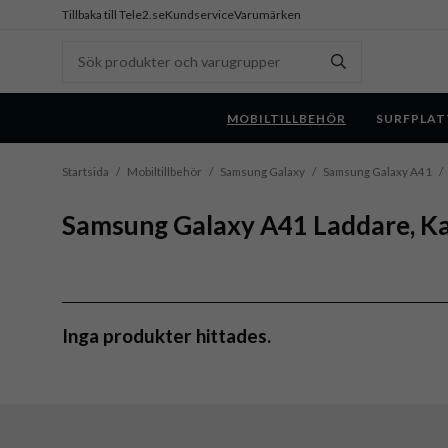
Tillbaka till Tele2.se
Kundservice
Varumärken
MOBILTILLBEHÖR
SURFPLAT
Startsida
/
Mobiltillbehör
/
Samsung Galaxy
/
Samsung Galaxy A41
/
Samsung Galaxy A41 Laddare, Ka
Inga produkter hittades.