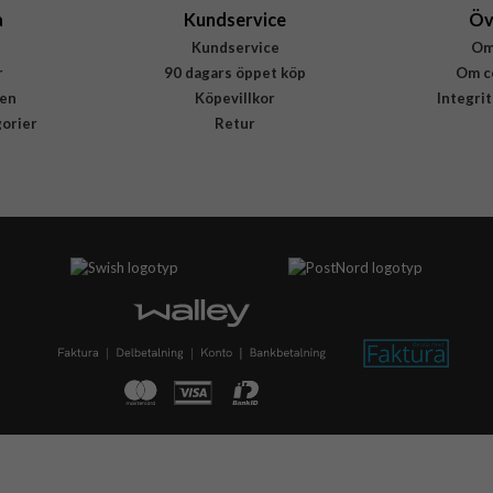
a
Kundservice
Öv
Kundservice
Om
r
90 dagars öppet köp
Om c
en
Köpevillkor
Integri
gorier
Retur