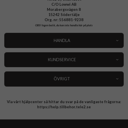
C/O Lowwi AB
Morabergsvägen 8
15242 Södertälje
Org. nr: 556881-9238
OBS!
Ingen butik, du kan inte handla här på plats
HANDLA
Outlet
Nyheter
KUNDSERVICE
Varumärken
Kundservice
Specialkategorier
90 dagars öppet köp
ÖVRIGT
Köpevillkor
Om oss
Retur
Om cookies
Via vårt hjälpcenter så hittar du svar på de vanligaste frågorna:
Integritetspolicy
https://help.tillbehor.tele2.se