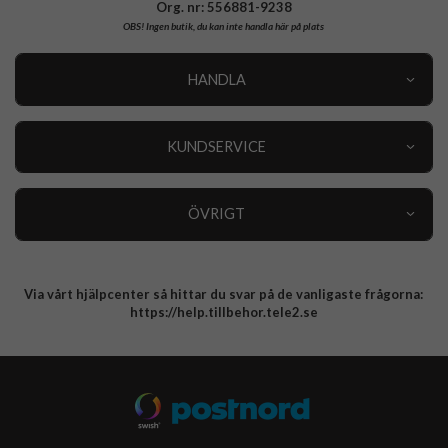
Org. nr: 556881-9238
OBS!
Ingen butik, du kan inte handla här på plats
HANDLA
Outlet
Nyheter
KUNDSERVICE
Varumärken
Kundservice
Specialkategorier
90 dagars öppet köp
ÖVRIGT
Köpevillkor
Om oss
Retur
Om cookies
Via vårt hjälpcenter så hittar du svar på de vanligaste frågorna:
Integritetspolicy
https://help.tillbehor.tele2.se