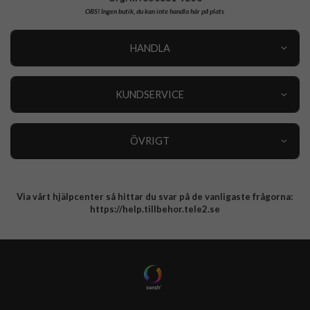
OBS!
Ingen butik, du kan inte handla här på plats
HANDLA
Outlet
Nyheter
KUNDSERVICE
Varumärken
Kundservice
Specialkategorier
90 dagars öppet köp
ÖVRIGT
Köpevillkor
Om oss
Retur
Om cookies
Via vårt hjälpcenter så hittar du svar på de vanligaste frågorna:
Integritetspolicy
https://help.tillbehor.tele2.se