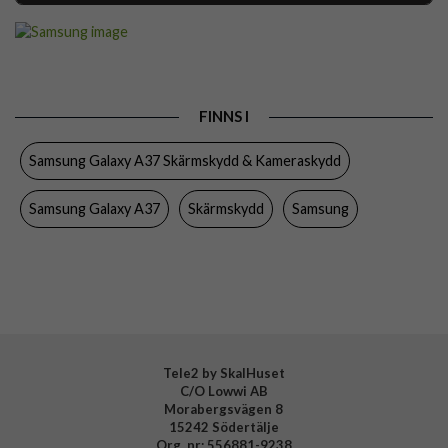
Artikelnummer
117620
Passar till
Samsung Galaxy A37
Produkttyp
Skärmskydd
FINNS I
Egenskaper
Monteringsram
Samsung Galaxy A37 Skärmskydd & Kameraskydd
Färg
Genomskinlig
Material
Plastfilm
Samsung Galaxy A37
Skärmskydd
Samsung
Varumärke
Samsung
Tillverkarens art nr
EF-UA376CTEGWW
EAN
8806099052799
Tele2 by SkalHuset
C/O Lowwi AB
Morabergsvägen 8
15242 Södertälje
Org. nr: 556881-9238