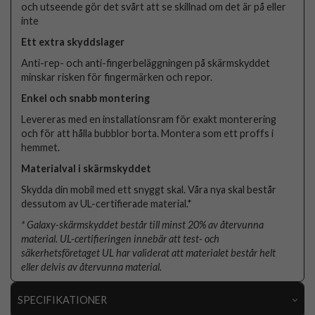
och utseende gör det svårt att se skillnad om det är på eller
inte
Ett extra skyddslager
Anti-rep- och anti-fingerbeläggningen på skärmskyddet
minskar risken för fingermärken och repor.
Enkel och snabb montering
Levereras med en installationsram för exakt monterering
och för att hålla bubblor borta. Montera som ett proffs i
hemmet.
Materialval i skärmskyddet
Skydda din mobil med ett snyggt skal. Våra nya skal består
dessutom av UL-certifierade material.*
* Galaxy-skärmskyddet består till minst 20% av återvunna
material. UL-certifieringen innebär att test- och
säkerhetsföretaget UL har validerat att materialet består helt
eller delvis av återvunna material.
SPECIFIKATIONER