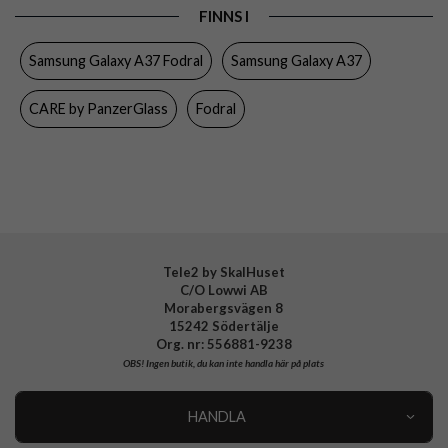
Egenskaper
Kortfack, Stativfunktion
FINNS I
Färg
Svart
Samsung Galaxy A37 Fodral
Samsung Galaxy A37
Material
Konstläder, Mjukplast (TPU)
CARE by PanzerGlass
Fodral
Varumärke
CARE by PanzerGlass
Tillverkarens art nr
CR56909
EAN
5715685034244
Tele2 by SkalHuset
C/O Lowwi AB
Morabergsvägen 8
15242 Södertälje
Org. nr: 556881-9238
OBS!
Ingen butik, du kan inte handla här på plats
HANDLA