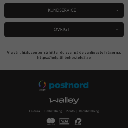
Outlet
Nyheter
KUNDSERVICE
Varumärken
Kundservice
Specialkategorier
90 dagars öppet köp
ÖVRIGT
Köpevillkor
Om oss
Retur
Om cookies
Via vårt hjälpcenter så hittar du svar på de vanligaste frågorna:
Integritetspolicy
https://help.tillbehor.tele2.se