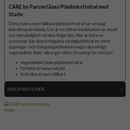
CARE by PanzerGlass Plånboksfodral med
Stativ
Detta tunna men hållbara plånboksfodral har en lyxig
läderliknande känsla. Det är en stilren kombination av skydd
och bekvämlighet vid dina fingertips. Mer än bara en
accessoar, har denna eleganta vardagsplånbok en enkel
öppnings- och stängningsklämma insvept i djurvänligt
vegetabiliskt läder, vilket ger säker förvaring för ett kort.
Vegetabiliskt läderplånboksfodral
Förbättrat kameraskydd
Sofistikerat men hållbart
SPECIFIKATIONER
Artikelnummer
117581
Passar till
Samsung Galaxy A37
Produkttyp
Fodral