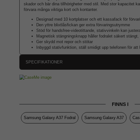
skador och bär dina tillhörigheter med stil. Med stor kapacitet k
förvara många viktiga kort och kontanter.
Designad med 10 kortplatser och ett kassafack för förvar
Den yttre blixtlåsfickan ger extra förvaringsutrymme
Stöd för handsfree-videotittande, stativvinkeln kan juster
Magnetisk stängningsknapp håller fodralet säkert stängt, k
Ger skydd mot repor och stötar
Inbyggd stativfunktion, ställ smidigt upp telefonen för att 
SPECIFIKATIONER
Artikelnummer
Passar till
Produkttyp
FINNS I
Egenskaper
Färg
Samsung Galaxy A37 Fodral
Samsung Galaxy A37
Cas
Material
Varumärke