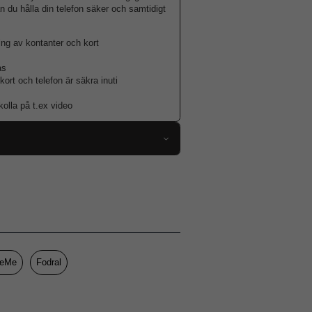
an du hålla din telefon säker och samtidigt
ing av kontanter och kort
as
ort och telefon är säkra inuti
kolla på t.ex video
117730
Samsung Galaxy A37
Fodral
Dragkedja, Handrem, Kortfack
Brun
eMe
Fodral
Konstläder, Mjukplast (TPU)
CaseMe