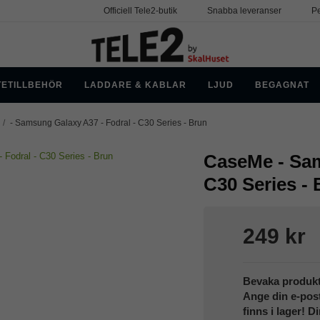
Officiell Tele2-butik
Snabba leveranser
Pe
TETILLBEHÖR
LADDARE & KABLAR
LJUD
BEGAGNAT
/
- Samsung Galaxy A37 - Fodral - C30 Series - Brun
CaseMe - Sam
C30 Series -
249 kr
Bevaka produk
Ange din e-pos
finns i lager! D