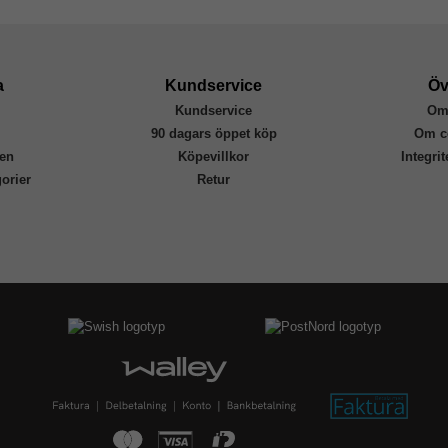
a
Kundservice
Öv
Kundservice
Om
r
90 dagars öppet köp
Om c
en
Köpevillkor
Integri
orier
Retur