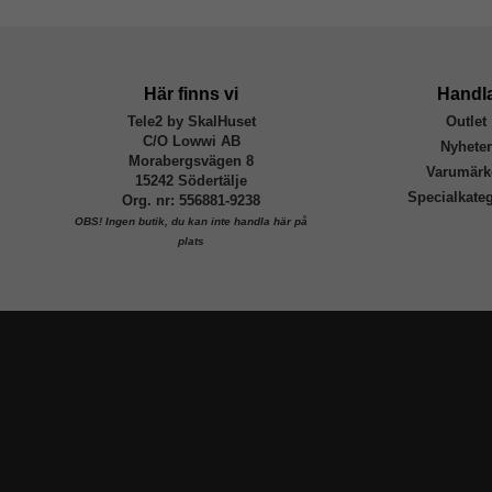
Här finns vi
Handl
Tele2 by SkalHuset
Outlet
C/O Lowwi AB
Nyhete
Morabergsvägen 8
Varumärk
15242 Södertälje
Specialkateg
Org. nr: 556881-9238
OBS!
Ingen butik, du kan inte handla här på
plats