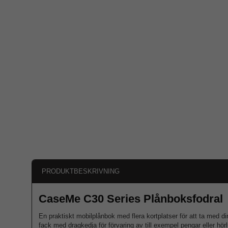
PRODUKTBESKRIVNING
CaseMe C30 Series Plånboksfodral
En praktiskt mobilplånbok med flera kortplatser för att ta med d
fack med dragkedja för förvaring av till exempel pengar eller hör