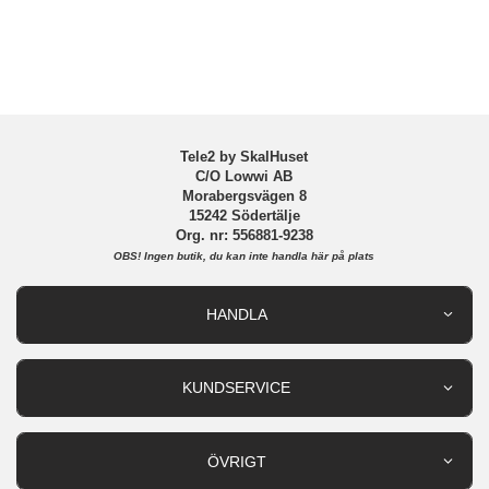
Varumärke
CaseMe
Tele2 by SkalHuset
C/O Lowwi AB
Morabergsvägen 8
15242 Södertälje
Org. nr: 556881-9238
OBS!
Ingen butik, du kan inte handla här på plats
HANDLA
Outlet
Nyheter
KUNDSERVICE
Varumärken
Kundservice
Specialkategorier
90 dagars öppet köp
ÖVRIGT
Köpevillkor