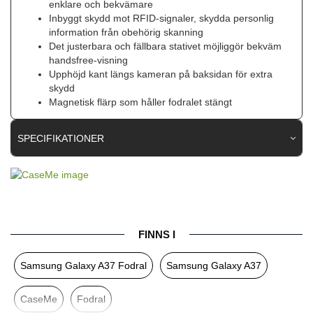
enklare och bekvämare
Inbyggt skydd mot RFID-signaler, skydda personlig
information från obehörig skanning
Det justerbara och fällbara stativet möjliggör bekväm
handsfree-visning
Upphöjd kant längs kameran på baksidan för extra
skydd
Magnetisk flärp som håller fodralet stängt
SPECIFIKATIONER
Artikelnummer
117724
Passar till
Samsung Galaxy A37
Produkttyp
Fodral
FINNS I
Egenskaper
Kortfack, RFID-skydd, Stativfunktion
Samsung Galaxy A37 Fodral
Samsung Galaxy A37
Färg
Brun
Material
Konstläder, Mjukplast (TPU)
CaseMe
Fodral