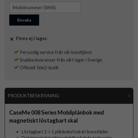
Bevaka
Finns ej i lager.
Personlig service från vår kundtjänst
Snabba leveranser från vårt lager i Sverige
Officiell Tele2-butik
PRODUKTBESKRIVNING
CaseMe 008 Series Mobilplånbok med
magnetiskt löstagbart skal
Löstagbart 2-i-1 plånboksfodral i konstläder
Det inre skalet sitter stabilt på plats tack varje