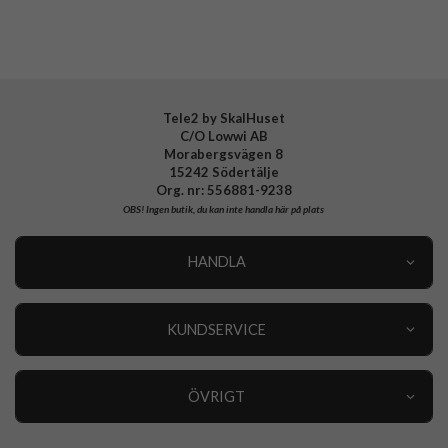
Tele2 by SkalHuset
C/O Lowwi AB
Morabergsvägen 8
15242 Södertälje
Org. nr: 556881-9238
OBS!
Ingen butik, du kan inte handla här på plats
HANDLA
Outlet
Nyheter
KUNDSERVICE
Varumärken
Kundservice
Specialkategorier
90 dagars öppet köp
ÖVRIGT
Köpevillkor
Om oss
Retur