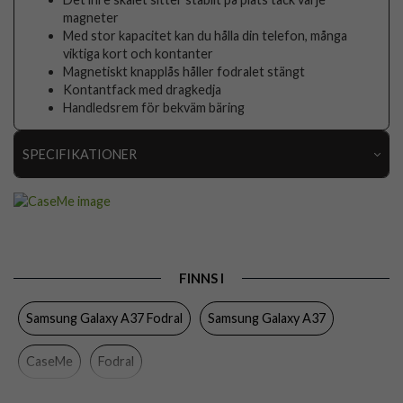
magneter
Med stor kapacitet kan du hålla din telefon, många
viktiga kort och kontanter
Magnetiskt knapplås håller fodralet stängt
Kontantfack med dragkedja
Handledsrem för bekväm bäring
SPECIFIKATIONER
Artikelnummer
117721
Passar till
Samsung Galaxy A37
Produkttyp
Fodral
FINNS I
Egenskaper
Dragkedja, Handrem, Kortfack, Löstagbart skal
Samsung Galaxy A37 Fodral
Samsung Galaxy A37
Färg
Röd
Material
Konstläder, Mjukplast (TPU)
CaseMe
Fodral
Varumärke
CaseMe