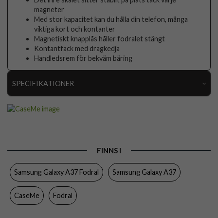
magneter
Med stor kapacitet kan du hålla din telefon, många
viktiga kort och kontanter
Magnetiskt knapplås håller fodralet stängt
Kontantfack med dragkedja
Handledsrem för bekväm bäring
SPECIFIKATIONER
Artikelnummer
117719
Passar till
Samsung Galaxy A37
Produkttyp
Fodral
FINNS I
Egenskaper
Dragkedja, Handrem, Kortfack, Löstagbart skal
Samsung Galaxy A37 Fodral
Samsung Galaxy A37
Färg
Brun
Material
Konstläder, Mjukplast (TPU)
CaseMe
Fodral
Varumärke
CaseMe