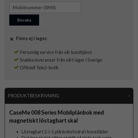
Bevaka
Finns ej i lager.
Personlig service från vår kundtjänst
Snabba leveranser från vårt lager i Sverige
Officiell Tele2-butik
PRODUKTBESKRIVNING
CaseMe 008 Series Mobilplånbok med
magnetiskt löstagbart skal
Löstagbart 2-i-1 plånboksfodral i konstläder
Det inre skalet sitter stabilt på plats tack varje