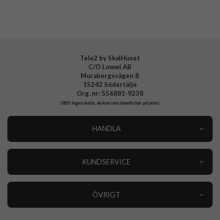
Tele2 by SkalHuset
C/O Lowwi AB
Morabergsvägen 8
15242 Södertälje
Org. nr: 556881-9238
OBS!
Ingen butik, du kan inte handla här på plats
HANDLA
Outlet
Nyheter
KUNDSERVICE
Varumärken
Kundservice
Specialkategorier
90 dagars öppet köp
ÖVRIGT
Köpevillkor
Om oss
Retur