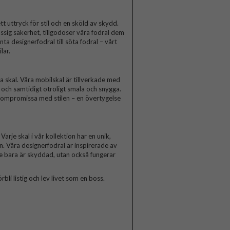
t uttryck för stil och en sköld av skydd.
ssig säkerhet, tillgodoser våra fodral dem
a designerfodral till söta fodral – vårt
lar.
skal. Våra mobilskal är tillverkade med
a och samtidigt otroligt smala och snygga.
 kompromissa med stilen – en övertygelse
arje skal i vår kollektion har en unik,
n. Våra designerfodral är inspirerade av
te bara är skyddad, utan också fungerar
rbli listig och lev livet som en boss.