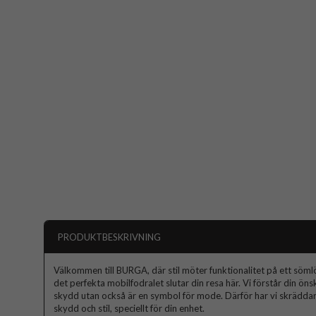
PRODUKTBESKRIVNING
Välkommen till BURGA, där stil möter funktionalitet på ett sömlös
det perfekta mobilfodralet slutar din resa här. Vi förstår din ön
skydd utan också är en symbol för mode. Därför har vi skräddars
skydd och stil, speciellt för din enhet.