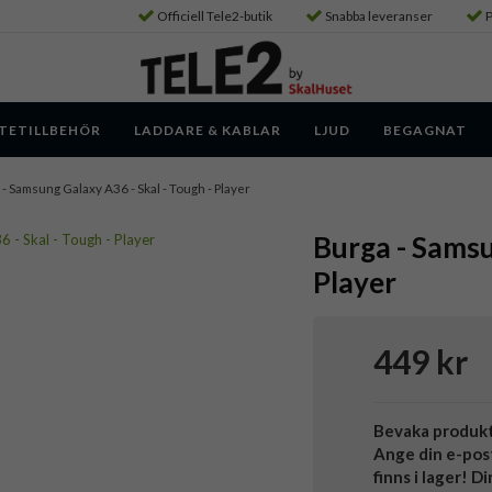
Officiell Tele2-butik
Snabba leveranser
P
TETILLBEHÖR
LADDARE & KABLAR
LJUD
BEGAGNAT
- Samsung Galaxy A36 - Skal - Tough - Player
Burga - Samsu
Player
449 kr
Bevaka produk
Ange din e-pos
finns i lager! D