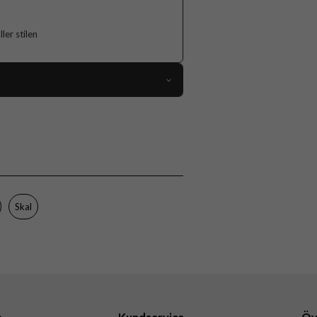
er stilen
118837
Samsung Galaxy A36
Skal
Flerfärgad
Hårdplast (PC), Mjukplast (TPU)
Skal
Burga
109734
4772241097342