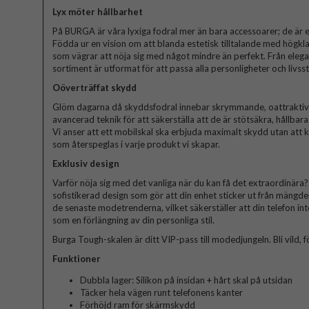
Lyx möter hållbarhet
På BURGA är våra lyxiga fodral mer än bara accessoarer; de är et
Födda ur en vision om att blanda estetisk tilltalande med högkla
som vägrar att nöja sig med något mindre än perfekt. Från elegant
sortiment är utformat för att passa alla personligheter och livssti
Oöverträffat skydd
Glöm dagarna då skyddsfodral innebar skrymmande, oattraktiva 
avancerad teknik för att säkerställa att de är stötsäkra, hållbar
Vi anser att ett mobilskal ska erbjuda maximalt skydd utan att
som återspeglas i varje produkt vi skapar.
Exklusiv design
Varför nöja sig med det vanliga när du kan få det extraordinära? V
sofistikerad design som gör att din enhet sticker ut från mängde
de senaste modetrenderna, vilket säkerställer att din telefon in
som en förlängning av din personliga stil.
Burga Tough-skalen är ditt VIP-pass till modedjungeln. Bli vild, fö
Funktioner
Dubbla lager: Silikon på insidan + hårt skal på utsidan
Täcker hela vägen runt telefonens kanter
Förhöjd ram för skärmskydd