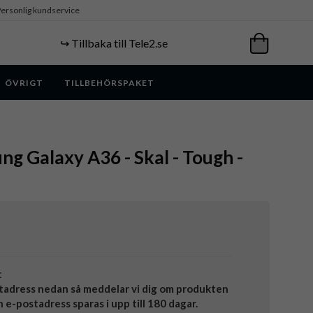
ersonlig kundservice
↪️ Tillbaka till Tele2.se
ÖVRIGT
TILLBEHÖRSPAKET
ng Galaxy A36 - Skal - Tough -
t
tadress nedan så meddelar vi dig om produkten
in e-postadress sparas i upp till 180 dagar.