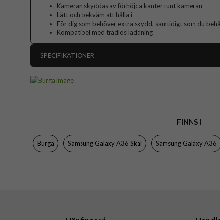
Kameran skyddas av förhöjda kanter runt kameran
Lätt och bekväm att hålla i
För dig som behöver extra skydd, samtidigt som du behåll
Kompatibel med trådlös laddning
SPECIFIKATIONER
Artikelnummer
Passar till
Produkttyp
FINNS I
Färg
Material
Burga
Samsung Galaxy A36 Skal
Samsung Galaxy A36
Varumärke
Tillverkarens art nr
EAN