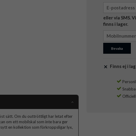
eller via SMS. 
finns i lager.
Bevaka
Finns ej i lag
Personli
Snabba l
Officiel
t sätt. Om du outtröttligt har letat efter
skan om ett mobilskal som inte bara ger
ytt en kollektion som förkroppsligar lyx,