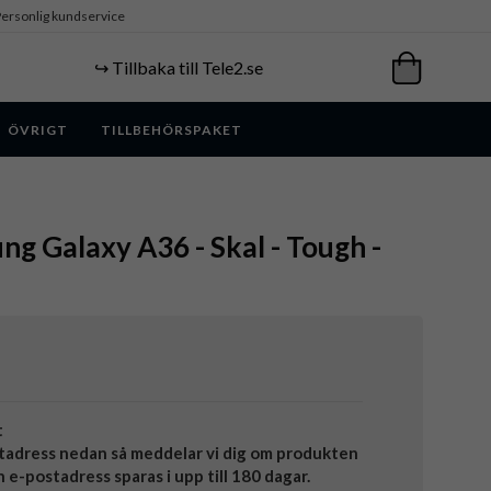
ersonlig kundservice
↪️ Tillbaka till Tele2.se
ÖVRIGT
TILLBEHÖRSPAKET
ng Galaxy A36 - Skal - Tough -
t
tadress nedan så meddelar vi dig om produkten
in e-postadress sparas i upp till 180 dagar.