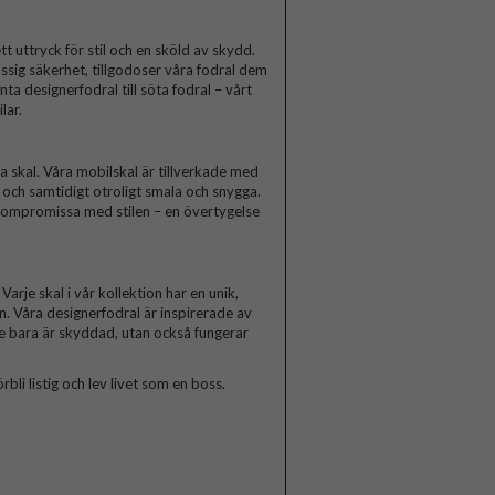
t uttryck för stil och en sköld av skydd.
ssig säkerhet, tillgodoser våra fodral dem
a designerfodral till söta fodral – vårt
lar.
skal. Våra mobilskal är tillverkade med
a och samtidigt otroligt smala och snygga.
 kompromissa med stilen – en övertygelse
arje skal i vår kollektion har en unik,
n. Våra designerfodral är inspirerade av
te bara är skyddad, utan också fungerar
rbli listig och lev livet som en boss.