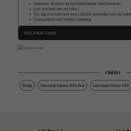
Kameran skyddas av förhöjda kanter runt kameran
Lätt och bekväm att hålla i
För dig som behöver extra skydd, samtidigt som du behåll
Kompatibel med trådlös laddning
SPECIFIKATIONER
Artikelnummer
Passar till
Produkttyp
FINNS I
Färg
Material
Burga
Samsung Galaxy A36 Skal
Samsung Galaxy A36
Varumärke
Tillverkarens art nr
EAN