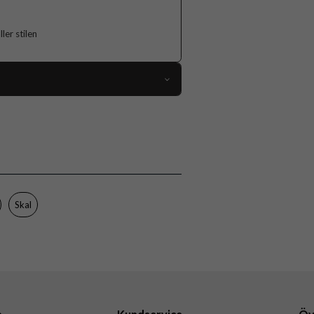
er stilen
118838
Samsung Galaxy A36
Skal
Flerfärgad
Hårdplast (PC), Mjukplast (TPU)
Skal
Burga
110422
4772241104224