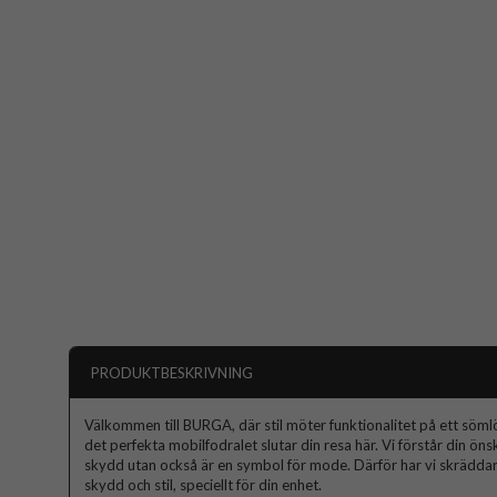
PRODUKTBESKRIVNING
Välkommen till BURGA, där stil möter funktionalitet på ett sömlös
det perfekta mobilfodralet slutar din resa här. Vi förstår din ön
skydd utan också är en symbol för mode. Därför har vi skräddars
skydd och stil, speciellt för din enhet.