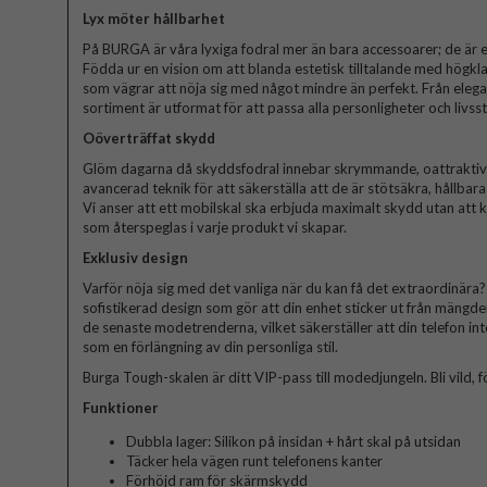
Lyx möter hållbarhet
På BURGA är våra lyxiga fodral mer än bara accessoarer; de är et
Födda ur en vision om att blanda estetisk tilltalande med högkla
som vägrar att nöja sig med något mindre än perfekt. Från elegant
sortiment är utformat för att passa alla personligheter och livssti
Oöverträffat skydd
Glöm dagarna då skyddsfodral innebar skrymmande, oattraktiva 
avancerad teknik för att säkerställa att de är stötsäkra, hållbar
Vi anser att ett mobilskal ska erbjuda maximalt skydd utan att
som återspeglas i varje produkt vi skapar.
Exklusiv design
Varför nöja sig med det vanliga när du kan få det extraordinära? V
sofistikerad design som gör att din enhet sticker ut från mängde
de senaste modetrenderna, vilket säkerställer att din telefon in
som en förlängning av din personliga stil.
Burga Tough-skalen är ditt VIP-pass till modedjungeln. Bli vild, fö
Funktioner
Dubbla lager: Silikon på insidan + hårt skal på utsidan
Täcker hela vägen runt telefonens kanter
Förhöjd ram för skärmskydd