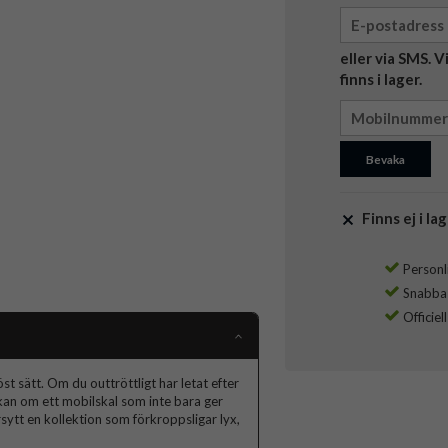
eller via SMS. 
finns i lager.
Bevaka
Finns ej i lag
Personli
Snabba l
Officiel
t sätt. Om du outtröttligt har letat efter
skan om ett mobilskal som inte bara ger
ytt en kollektion som förkroppsligar lyx,