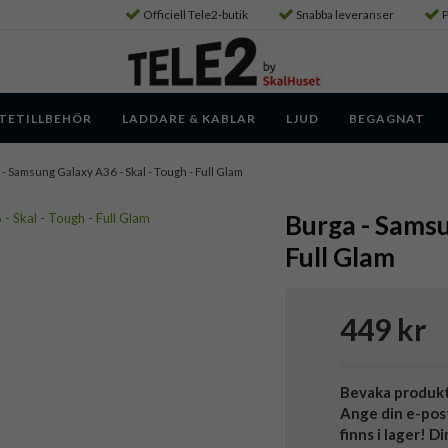
Officiell Tele2-butik
Snabba leveranser
P
TETILLBEHÖR
LADDARE & KABLAR
LJUD
BEGAGNAT
- Samsung Galaxy A36 - Skal - Tough - Full Glam
Burga - Samsu
Full Glam
449 kr
Bevaka produk
Ange din e-pos
finns i lager! D