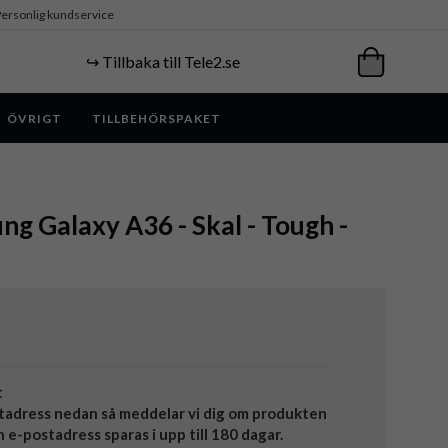
ersonlig kundservice
↪️ Tillbaka till Tele2.se
ÖVRIGT
TILLBEHÖRSPAKET
ng Galaxy A36 - Skal - Tough -
t
tadress nedan så meddelar vi dig om produkten
in e-postadress sparas i upp till 180 dagar.