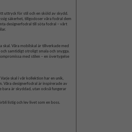
t uttryck för stil och en sköld av skydd.
ssig säkerhet, tillgodoser våra fodral dem
a designerfodral till söta fodral – vårt
lar.
skal. Våra mobilskal är tillverkade med
a och samtidigt otroligt smala och snygga.
 kompromissa med stilen – en övertygelse
arje skal i vår kollektion har en unik,
n. Våra designerfodral är inspirerade av
te bara är skyddad, utan också fungerar
rbli listig och lev livet som en boss.