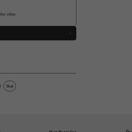
er stilen
118851
Samsung Galaxy A36
Skal
Flerfärgad
Hårdplast (PC), Mjukplast (TPU)
Skal
Burga
111318
4772241113189