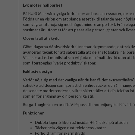
Lyx möter hållbarhet
På BURGA är våra lyxiga fodral mer än bara accessoarer; de är et
Födda ur en vision om att blanda estetisk tilltalande med högkla
som vägrar att nöja sig med något mindre än perfekt. Från elegant
sortiment är utformat för att passa alla personligheter och livssti
Oöverträffat skydd
Glöm dagarna då skyddsfodral innebar skrymmande, oattraktiva 
avancerad teknik för att säkerställa att de är stötsäkra, hållbar
Vi anser att ett mobilskal ska erbjuda maximalt skydd utan att
som återspeglas i varje produkt vi skapar.
Exklusiv design
Varför nöja sig med det vanliga när du kan få det extraordinära? V
sofistikerad design som gör att din enhet sticker ut från mängde
de senaste modetrenderna, vilket säkerställer att din telefon in
som en förlängning av din personliga stil.
Burga Tough-skalen är ditt VIP-pass till modedjungeln. Bli vild, fö
Funktioner
Dubbla lager: Silikon på insidan + hårt skal på utsidan
Täcker hela vägen runt telefonens kanter
Förhöjd ram för skärmskydd