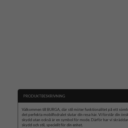
PRODUKTBESKRIVNING
Välkommen till BURGA, där stil möter funktionalitet på ett sömlös
det perfekta mobilfodralet slutar din resa här. Vi förstår din ön
skydd utan också är en symbol för mode. Därför har vi skräddars
skydd och stil, speciellt för din enhet.