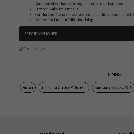
Kameran skyddas av förhöjda kanter runt kameran
Lätt och bekväm att hålla i
För dig som behöver extra skydd, samtidigt som du behåll
Kompatibel med trådlös laddning
SPECIFIKATIONER
Artikelnummer
Passar till
Produkttyp
FINNS I
Färg
Material
Burga
Samsung Galaxy A36 Skal
Samsung Galaxy A36
Varumärke
Tillverkarens art nr
EAN