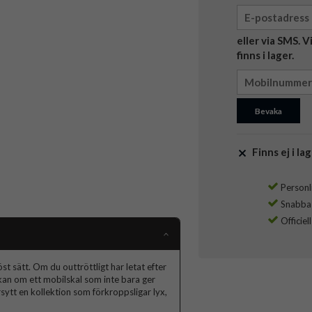
eller via SMS. 
finns i lager.
Bevaka
Finns ej i lag
Personli
Snabba l
Officiel
t sätt. Om du outtröttligt har letat efter
skan om ett mobilskal som inte bara ger
ytt en kollektion som förkroppsligar lyx,