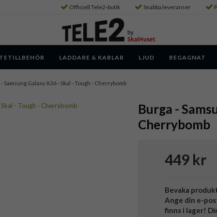
Officiell Tele2-butik
Snabba leveranser
P
TETILLBEHÖR
LADDARE & KABLAR
LJUD
BEGAGNAT
- Samsung Galaxy A36 - Skal - Tough - Cherrybomb
Burga - Samsu
Cherrybomb
449 kr
Bevaka produk
Ange din e-pos
finns i lager! D