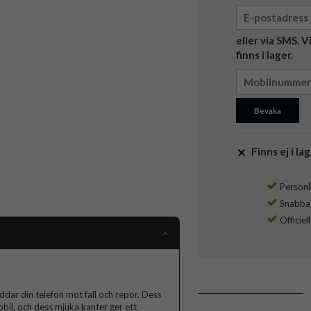
eller via SMS. 
finns i lager.
Bevaka
Finns ej i lag
Personli
Snabba l
Officiel
ddar din telefon mot fall och repor. Dess
obil, och dess mjuka kanter ger ett