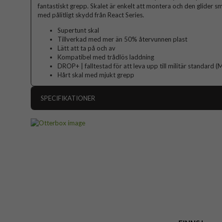
fantastiskt grepp. Skalet är enkelt att montera och den glider sm
med pålitligt skydd från React Series.
Supertunt skal
Tillverkad med mer än 50% återvunnen plast
Lätt att ta på och av
Kompatibel med trådlös laddning
DROP+ | falltestad för att leva upp till militär standar
Hårt skal med mjukt grepp
SPECIFIKATIONER
Artikelnummer
Passar till
Produkttyp
Egenskaper
Färg
Material
Varumärke