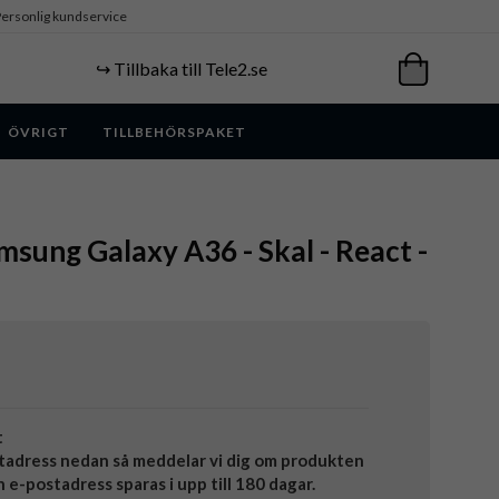
ersonlig kundservice
↪️ Tillbaka till Tele2.se
ÖVRIGT
TILLBEHÖRSPAKET
msung Galaxy A36 - Skal - React -
t
tadress nedan så meddelar vi dig om produkten
in e-postadress sparas i upp till 180 dagar.