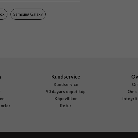
77-97785
840304795420
box
Samsung Galaxy
a
Kundservice
Öv
Kundservice
Om
r
90 dagars öppet köp
Om c
en
Köpevillkor
Integri
gorier
Retur