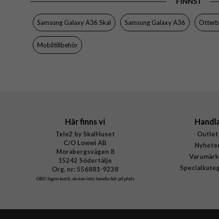
FINNS I
Tillverkarens art nr
EAN
Samsung Galaxy A36 Skal
Samsung Galaxy A36
Otter
Mobiltillbehör
Här finns vi
Handl
Tele2 by SkalHuset
Outlet
C/O Lowwi AB
Nyhete
Morabergsvägen 8
Varumärk
15242 Södertälje
Specialkate
Org. nr: 556881-9238
OBS!
Ingen butik, du kan inte handla här på plats