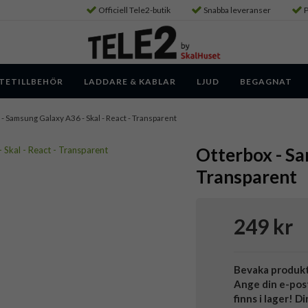
Officiell Tele2-butik
Snabba leveranser
P
TETILLBEHÖR
LADDARE & KABLAR
LJUD
BEGAGNAT
- Samsung Galaxy A36 - Skal - React - Transparent
Otterbox - Sa
Transparent
249 kr
Bevaka produk
Ange din e-pos
finns i lager! D