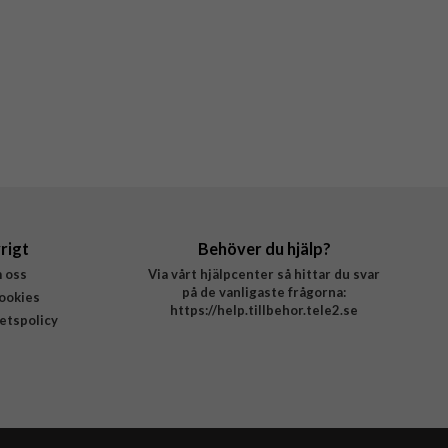
rigt
Behöver du hjälp?
 oss
Via vårt hjälpcenter så hittar du svar
på de vanligaste frågorna:
ookies
https://help.tillbehor.tele2.se
tetspolicy