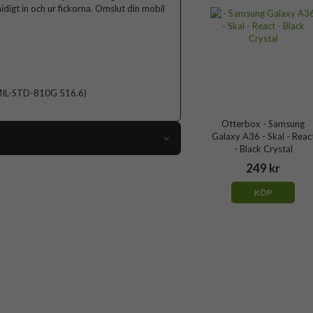
idigt in och ur fickorna. Omslut din mobil
d (MIL-STD-810G 516.6)
Otterbox - Samsung
Galaxy A36 - Skal - Reac
- Black Crystal
107468
249 kr
Samsung Galaxy A36
KÖP
Skal
Stöttålig
Genomskinlig
Hårdplast (PC), Mjukplast (TPU)
Otterbox