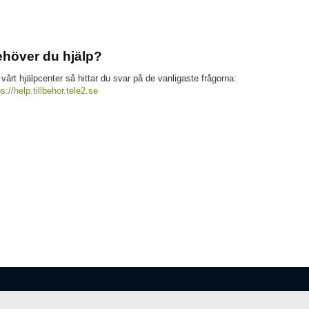
höver du hjälp?
 vårt hjälpcenter så hittar du svar på de vanligaste frågorna:
ps://help.tillbehor.tele2.se