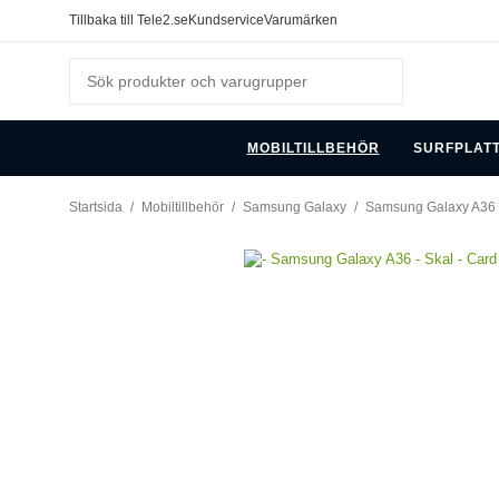
Tillbaka till Tele2.se
Kundservice
Varumärken
MOBILTILLBEHÖR
SURFPLAT
Startsida
/
Mobiltillbehör
/
Samsung Galaxy
/
Samsung Galaxy A36