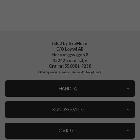
Tillverkarens art nr
EF-OA366TLEGWW
EAN
8806097245216
Tele2 by SkalHuset
C/O Lowwi AB
Morabergsvägen 8
15242 Södertälje
Org. nr: 556881-9238
OBS!
Ingen butik, du kan inte handla här på plats
HANDLA
Outlet
Nyheter
KUNDSERVICE
Varumärken
Kundservice
Specialkategorier
90 dagars öppet köp
ÖVRIGT
Köpevillkor