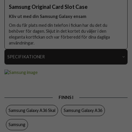
Samsung Original Card Slot Case
Kliv ut med din Samsung Galaxy ensam
Om du får plats med din telefon i fickan har du det du
behöver för dagen. Skjut in det kortet du väljer i den
eleganta kortfickan och var förberedd för dina dagliga
användningar.
SPECIFIKATIONER
Artikelnummer
109735
Passar till
Samsung Galaxy A36
Produkttyp
Skal
FINNS I
Egenskaper
Kortfack
Samsung Galaxy A36 Skal
Samsung Galaxy A36
Färg
Blå
Material
Hårdplast (PC), Mjukplast (TPU)
Samsung
Varumärke
Samsung