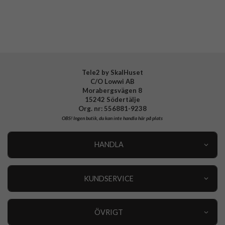
Varumärke
CaseMe
Tele2 by SkalHuset
C/O Lowwi AB
Morabergsvägen 8
15242 Södertälje
Org. nr: 556881-9238
OBS!
Ingen butik, du kan inte handla här på plats
HANDLA
Outlet
Nyheter
KUNDSERVICE
Varumärken
Kundservice
Specialkategorier
90 dagars öppet köp
ÖVRIGT
Köpevillkor