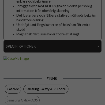
enklare och bekvämare
Inbyggt skydd mot RFID-signaler, skydda personlig
information från obehörig skanning
Det justerbara och fällbara stativet möjliggör bekväm
handsfree-visning
Upphöjd kant längs kameran på baksidan för extra
skydd
Magnetisk flärp som håller fodralet stängt
SPECIFIKATIONER
Artikelnummer
106129
Passar till
Samsung Galaxy A36
Produkttyp
Fodral
FINNS I
Egenskaper
Kortfack, RFID-skydd, Stativfunktion
CaseMe
Samsung Galaxy A36 Fodral
Färg
Röd
Material
Konstläder, Mjukplast (TPU)
Samsung Galaxy A36