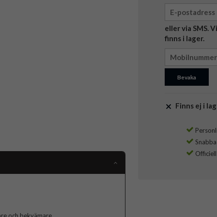
eller via SMS. 
finns i lager.
Bevaka
Finns ej i lag
Personli
Snabba l
Officiel
klare och bekvämare