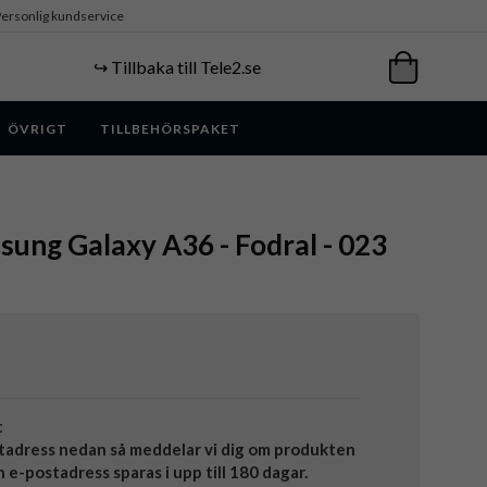
ersonlig kundservice
↪️ Tillbaka till Tele2.se
ÖVRIGT
TILLBEHÖRSPAKET
ung Galaxy A36 - Fodral - 023
t
tadress nedan så meddelar vi dig om produkten
in e-postadress sparas i upp till 180 dagar.