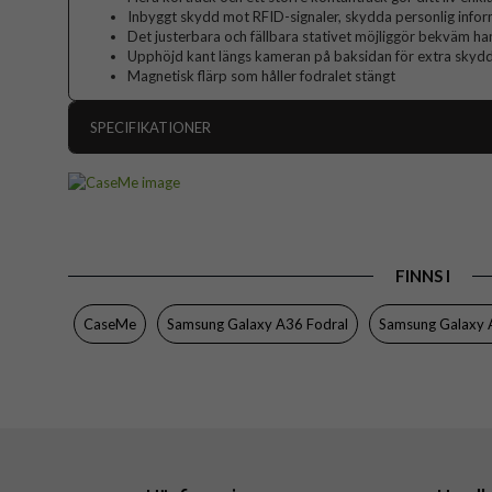
Inbyggt skydd mot RFID-signaler, skydda personlig infor
Det justerbara och fällbara stativet möjliggör bekväm ha
Upphöjd kant längs kameran på baksidan för extra skyd
Magnetisk flärp som håller fodralet stängt
SPECIFIKATIONER
Artikelnummer
Passar till
Produkttyp
FINNS I
Egenskaper
Färg
CaseMe
Samsung Galaxy A36 Fodral
Samsung Galaxy
Material
Varumärke