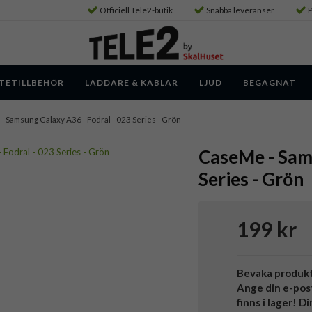
Officiell Tele2-butik
Snabba leveranser
P
TETILLBEHÖR
LADDARE & KABLAR
LJUD
BEGAGNAT
- Samsung Galaxy A36 - Fodral - 023 Series - Grön
CaseMe - Sams
Series - Grön
199 kr
Bevaka produk
Ange din e-pos
finns i lager! D