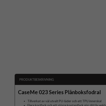
PRODUKTBESKRIVNING
CaseMe 023 Series Plånboksfodral
Tillverkat av väl utvalt PU-läder och ett TPU innerskal
Flera kortfack och ett större kontantfack gör ditt liv en