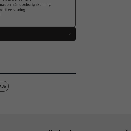
mation från obehörig skanning
ndsfree-visning
d
106127
Samsung Galaxy A36
Fodral
Kortfack, RFID-skydd, Stativfunktion
Grön
 A36
Konstläder, Mjukplast (TPU)
CaseMe