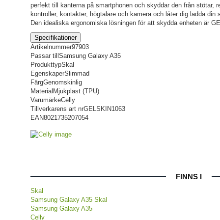
perfekt till kanterna på smartphonen och skyddar den från stötar, r
kontroller, kontakter, högtalare och kamera och låter dig ladda din 
Den idealiska ergonomiska lösningen för att skydda enheten är G
Specifikationer
Artikelnummer
97903
Passar till
Samsung Galaxy A35
Produkttyp
Skal
Egenskaper
Slimmad
Färg
Genomskinlig
Material
Mjukplast (TPU)
Varumärke
Celly
Tillverkarens art nr
GELSKIN1063
EAN
8021735207054
FINNS I
Skal
Samsung Galaxy A35 Skal
Samsung Galaxy A35
Celly