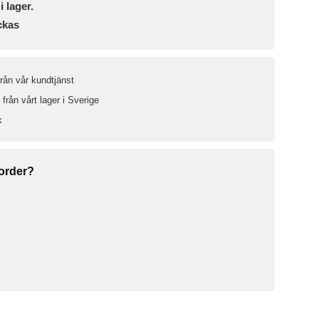
i lager.
ckas
från vår kundtjänst
från vårt lager i Sverige
k
 order?