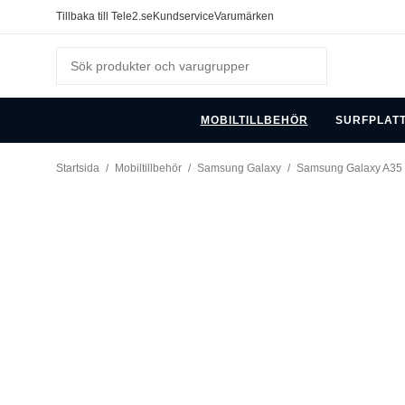
Tillbaka till Tele2.se
Kundservice
Varumärken
MOBILTILLBEHÖR
SURFPLAT
Startsida
/
Mobiltillbehör
/
Samsung Galaxy
/
Samsung Galaxy A35