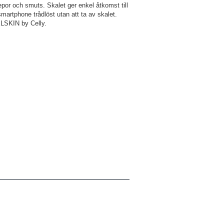
epor och smuts. Skalet ger enkel åtkomst till
smartphone trådlöst utan att ta av skalet.
ELSKIN by Celly.