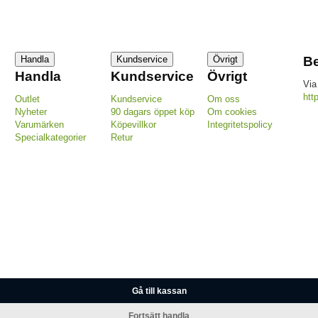
Handla
Kundservice
Övrigt
Be
Handla
Kundservice
Övrigt
Via
htt
Outlet
Kundservice
Om oss
Nyheter
90 dagars öppet köp
Om cookies
Varumärken
Köpevillkor
Integritetspolicy
Specialkategorier
Retur
Gå till kassan
Fortsätt handla